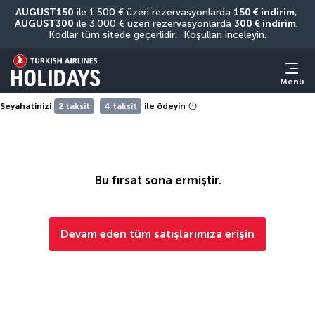
AUGUST150
 ile 1.500 € üzeri rezervasyonlarda 
150 € indirim
, 
AUGUST300
 ile 3.000 € üzeri rezervasyonlarda 
300 € indirim
. 
Kodlar tüm sitede geçerlidir. 
Koşulları inceleyin.
Menü
Seyahatinizi
2 taksit
4 taksit
ile ödeyin
Bu fırsat sona ermiştir.
Devam eden tüm satışlarımıza erişin