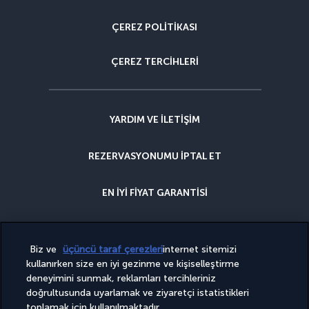
ÇEREZ POLITIKASI
ÇEREZ TERCIHLERI
YARDIM VE ILETIŞIM
REZERVASYONUMU IPTAL ET
EN IYI FIYAT GARANTISI
İPTAL GÜVENCESI
Biz ve
üçüncü taraf çerezleri
internet sitemizi
kullanırken size en iyi gezinme ve kişiselleştirme
NEDEN BIZIMLE REZERVASYON YAPMALISINIZ?
deneyimini sunmak, reklamları tercihleriniz
doğrultusunda uyarlamak ve ziyaretçi istatistikleri
toplamak için kullanılmaktadır.