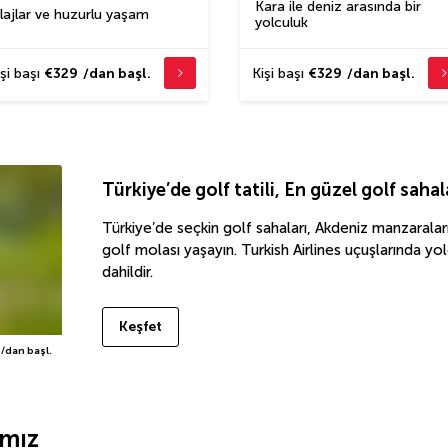
Kara ile deniz arasında bir
lajlar ve huzurlu yaşam
yolculuk
şi başı
€329
/dan başl.
Kişi başı
€329
/dan başl.
Türkiye’de golf tatili
,
En güzel golf sahal
Türkiye’de seçkin golf sahaları, Akdeniz manzaraları
golf molası yaşayın. Turkish Airlines uçuşlarında yo
dahildir.
Keşfet
/dan başl.
ımız