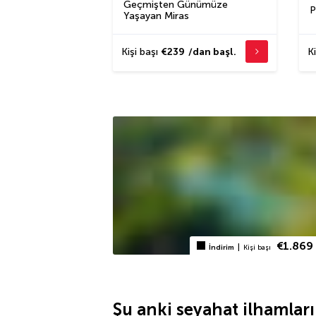
Geçmişten Günümüze
P
Yaşayan Miras
Kişi başı
€239
/dan başl.
Ki
€1.869
|
İndirim
Kişi başı
Şu anki seyahat ilhamlar