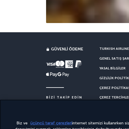
GÜVENLI ÖDEME
TURKISH AIRLIN
GENEL SATIŞ ŞAR
YASAL BILGILER
GIZLILIK POLITIK
ÇEREZ POLITIKA
ÇEREZ TERCIHLE
BIZI TAKIP EDIN
Biz ve
üçüncü taraf çerezleri
internet sitemizi kullanırken si
Bu site PerfectStay.com tarafından hazırlanmıştır. Tu