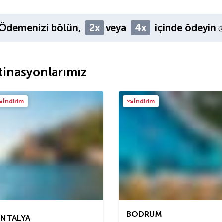
Ödemenizi bölün,
2x
veya
4x
içinde ödeyin
tinasyonlarımız
İndirim
İndirim
BODRUM
ANTALYA