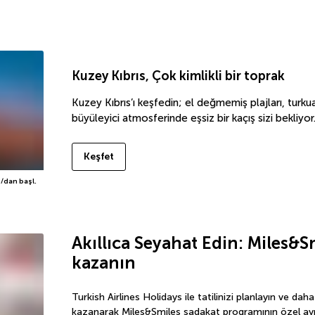
Kuzey Kıbrıs
,
Çok kimlikli bir toprak
Kuzey Kıbrıs’ı keşfedin; el değmemiş plajları, turkuaz
büyüleyici atmosferinde eşsiz bir kaçış sizi bekliyor
Keşfet
/dan başl.
Akıllıca Seyahat Edin: Miles&Sm
kazanın
Turkish Airlines Holidays ile tatilinizi planlayın ve da
kazanarak Miles&Smiles sadakat programının özel ayrıc