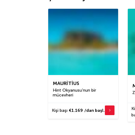
MAURITIUS
Hint Okyanusu’nun bir
Z
mücevheri
Ki
Kişi başı
€1.169
/dan başl.
b