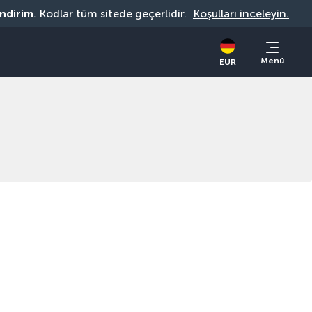
indirim
. Kodlar tüm sitede geçerlidir. 
Koşulları inceleyin.
Menü
EUR
İptal Güvencesi
Yolculuğunuzdan 30 gün önces