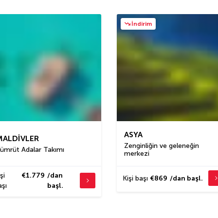
İndirim
ASYA
MALDIVLER
Zenginliğin ve geleneğin
ümrüt Adalar Takımı
merkezi
şi
€1.779
/dan
Kişi başı
€869
/dan başl.
aşı
başl.