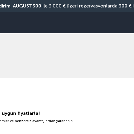
dirim
, 
AUGUST300
 ile 3.000 € üzeri rezervasyonlarda 
300 € 
n uygun fiyatlarla!
irimler ve benzersiz avantajlardan yararlanın