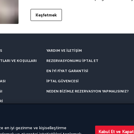
Keşfetmek
ES
YARDIM VE ILETIŞIM
TLARI VE KOŞULLARI
REZERVASYONUMU IPTAL ET
EN IYI FIYAT GARANTISI
ASI
İPTAL GÜVENCESI
SI
NEDEN BIZIMLE REZERVASYON YAPMALISINIZ?
RI
ze en iyi gezinme ve kişiselleştirme
rkish Airlines iş birliği içinde sunulmaktadır. Satışlar PerfectStay.com tarafında
Kabul Et ve Kapat