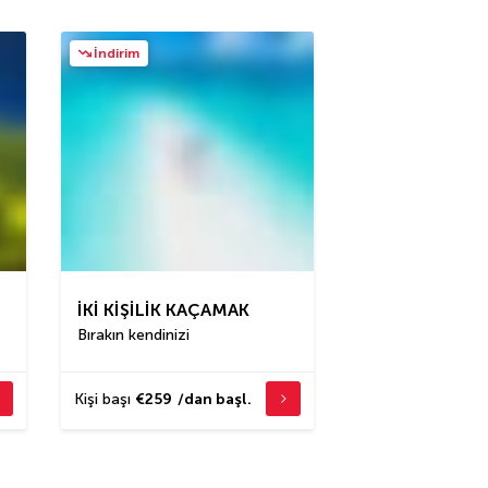
İndirim
İKI KIŞILIK KAÇAMAK
Bırakın kendinizi
Kişi başı
€259
/dan başl.