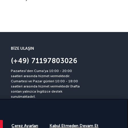
BIZE ULAŞIN
(+49) 71197803026
Pazartesi'den Cuma'ya 10:00 - 20:00
saatleri arasında hizmet vermektedir.
Cumartesi ve Pazar günleri 10:00 - 18:00
saatleri arasında hizmet vermektedir (hafta
sonları yalnızca İngilizce destek
sunulmaktadır).
(Almanya numarası, ücretlendirme
operatöre göre değişiklik gösterebilir)
n gerçekleştirilmektedir.
Çerez Ayarları
Kabul Etmeden Devam Et