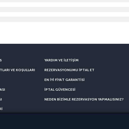
S
YARDIM VE ILETIŞIM
TLARI VE KOŞULLARI
REZERVASYONUMU IPTAL ET
EN IYI FIYAT GARANTISI
ASI
İPTAL GÜVENCESI
I
NEDEN BIZIMLE REZERVASYON YAPMALISINIZ?
RI