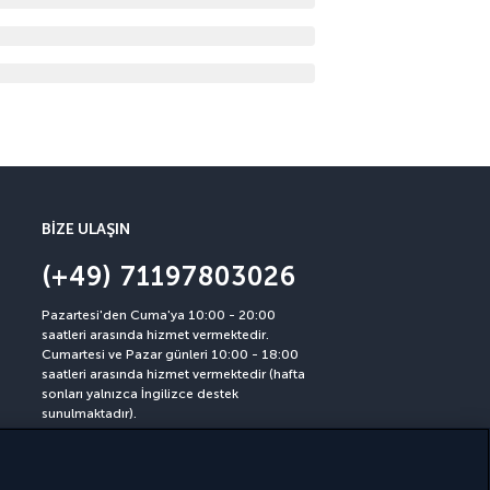
BIZE ULAŞIN
(+49) 71197803026
Pazartesi'den Cuma'ya 10:00 - 20:00
saatleri arasında hizmet vermektedir.
Cumartesi ve Pazar günleri 10:00 - 18:00
saatleri arasında hizmet vermektedir (hafta
sonları yalnızca İngilizce destek
sunulmaktadır).
(Almanya numarası, ücretlendirme
operatöre göre değişiklik gösterebilir)