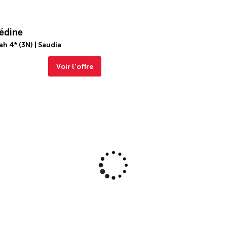
édine
h 4* (3N) | Saudia
Voir l'offre