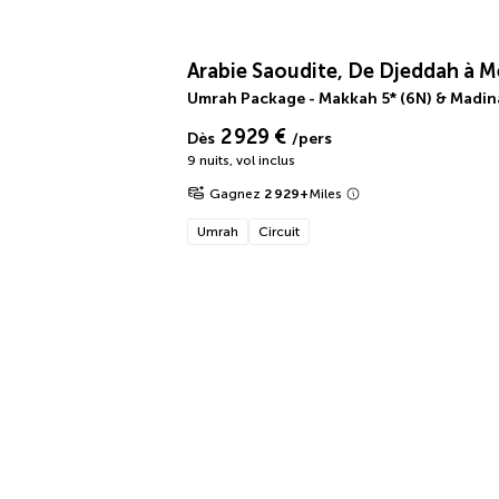
Arabie Saoudite, De Djeddah à M
Umrah Package - Makkah 5* (6N) & Madina
2 929 €
Dès
/pers
9 nuits
,
vol inclus
Gagnez
2 929
+
Miles
Umrah
Circuit