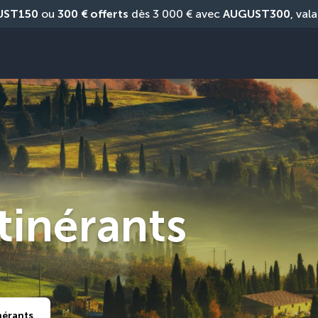
UST150
 ou 
300 € offerts
 dès 3 000 € avec 
AUGUST300
, vala
tinérants
nérants