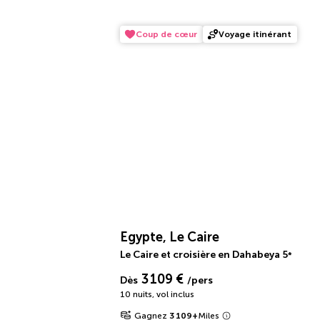
Coup de cœur
Voyage itinérant
Egypte, Le Caire
Le Caire et croisière en Dahabeya
5
*
3 109 €
Dès
/pers
10 nuits
,
vol inclus
Gagnez
3 109
+
Miles