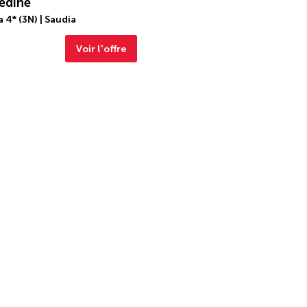
édine
4* (3N) | Saudia
Voir l'offre