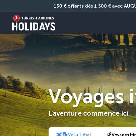
150 € offerts
 dès 1 500 € avec 
AUG
Voyages i
L'aventure commence ici
Vol + Hôtel
Voyages iti