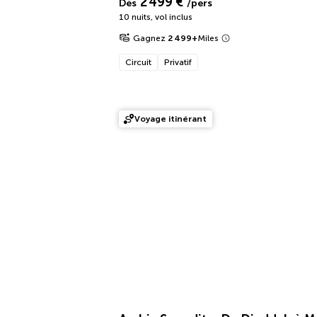
2 499 €
Dès
/pers
10 nuits
,
vol inclus
Gagnez
2 499
+
Miles
Circuit
Privatif
Voyage itinérant