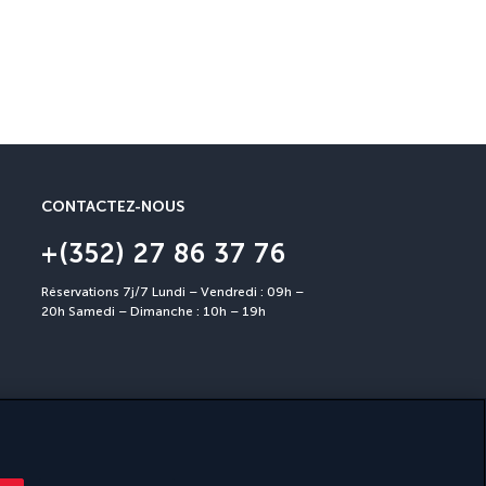
Garantie Annulation
Annulation possible jusqu’à 3
CONTACTEZ-NOUS
+(352) 27 86 37 76
Réservations 7j/7 Lundi – Vendredi : 09h –
20h Samedi – Dimanche : 10h – 19h