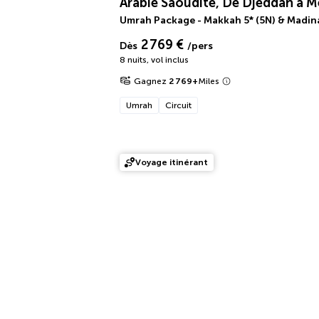
Arabie Saoudite, De Djeddah à M
Umrah Package - Makkah 5* (5N) & Madina 
2 769 €
Dès
/pers
8 nuits
,
vol inclus
Gagnez
2 769
+
Miles
Umrah
Circuit
Voyage itinérant