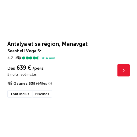
Antalya et sa région, Manavgat
Seashell Vega
5
*
4,7
304
avis
639 €
Dès
/pers
5 nuits
,
vol inclus
Gagnez
639
+
Miles
Tout inclus
Piscines