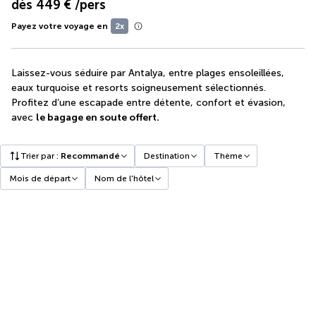
dès
449 €
/pers
Payez votre voyage en
2x
Laissez-vous séduire par Antalya, entre plages ensoleillées,
eaux turquoise et resorts soigneusement sélectionnés.
Profitez d’une escapade entre détente, confort et évasion,
avec
le bagage en soute offert.
Trier par
:
Recommandé
Destination
Thème
Mois de départ
Nom de l'hôtel