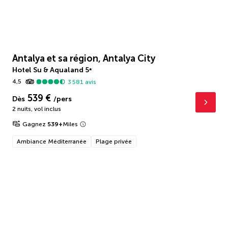
Antalya et sa région, Antalya City
Hotel Su & Aqualand
5
*
4,5
3 581
avis
539 €
Dès
/pers
2 nuits
,
vol inclus
Gagnez
539
+
Miles
Ambiance Méditerranée
Plage privée