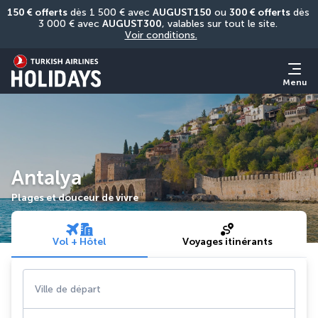
150 € offerts
 dès 1 500 € avec 
AUGUST150
 ou 
300 € offerts
 dès 
3 000 € avec 
AUGUST300
, valables sur tout le site. 
Voir conditions.
Menu
Antalya
Plages et douceur de vivre
Vol + Hôtel
Voyages itinérants
Ville de départ