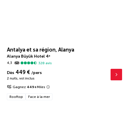
Antalya et sa région, Alanya
Alanya Büyük Hotel
4
*
4,3
328
avis
449 €
Dès
/pers
2 nuits
,
vol inclus
Gagnez
449
+
Miles
Rooftop
Face à la mer