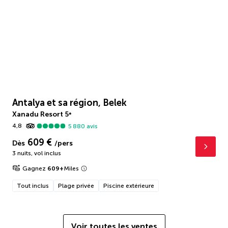
Antalya et sa région, Belek
Xanadu Resort
5
*
4,8
5 880
avis
609 €
Dès
/pers
3 nuits
,
vol inclus
Gagnez
609
+
Miles
Tout inclus
Plage privée
Piscine extérieure
Voir toutes les ventes