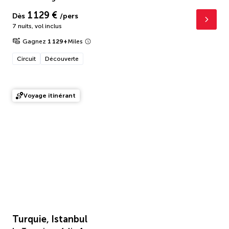
1 129 €
Dès
/pers
7 nuits
,
vol inclus
Gagnez
1 129
+
Miles
Circuit
Découverte
Voyage itinérant
Turquie, Istanbul