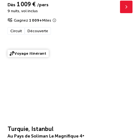
1 009 €
Dès
/pers
9 nuits
,
vol inclus
Gagnez
1 009
+
Miles
Circuit
Découverte
Voyage itinérant
Turquie, Istanbul
Au Pays de Soliman Le Magnifique
4
*