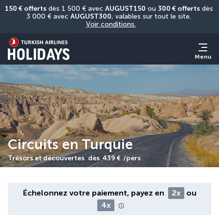
150 € offerts
 dès 1 500 € avec 
AUGUST150
 ou 
300 € offerts
 dès 
3 000 € avec 
AUGUST300
, valables sur tout le site. 
Voir conditions.
Menu
Circuits en Turquie
Trésors et découvertes
dès
439 €
/pers
Échelonnez votre paiement, payez en
2x
ou
4x