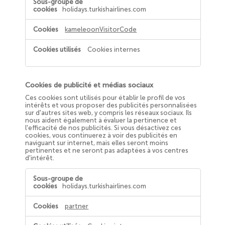
pour
holidays.turkishairlines.com
personnaliser
votre
expérience
kameleoonVisitorCode
Cookies internes
Cookies de publicité et médias sociaux
Ces cookies sont utilisés pour établir le profil de vos
intérêts et vous proposer des publicités personnalisées
sur d'autres sites web, y compris les réseaux sociaux. Ils
nous aident également à évaluer la pertinence et
l'efficacité de nos publicités. Si vous désactivez ces
cookies, vous continuerez à voir des publicités en
naviguant sur internet, mais elles seront moins
pertinentes et ne seront pas adaptées à vos centres
d'intérêt.
Cookies
de
holidays.turkishairlines.com
publicité
et
médias
partner
sociaux