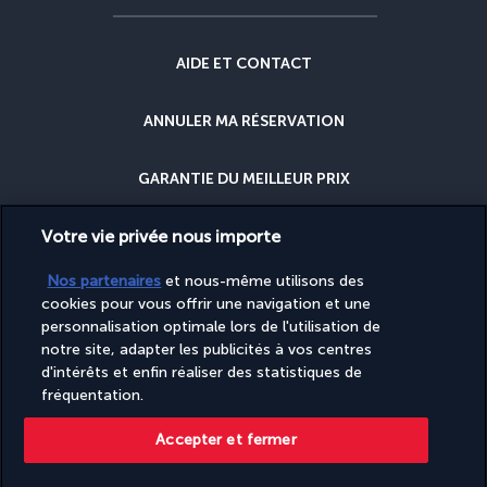
AIDE ET CONTACT
ANNULER MA RÉSERVATION
GARANTIE DU MEILLEUR PRIX
Votre vie privée nous importe
GARANTIE ANNULATION
Nos partenaires
et nous-même utilisons des
POURQUOI RÉSERVER AVEC NOUS ?
cookies pour vous offrir une navigation et une
personnalisation optimale lors de l'utilisation de
notre site, adapter les publicités à vos centres
d'intérêts et enfin réaliser des statistiques de
fréquentation.
Accepter et fermer
Site édité par PerfectStay.com en partenariat avec Turkish Airlines. Les
ventes sont réalisées par PerfectStay.com