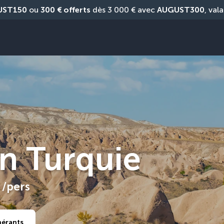
UST150
 ou 
300 € offerts
 dès 3 000 € avec 
AUGUST300
, vala
en Turquie
/pers
nérants