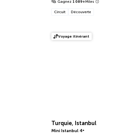
Gagnez
1 089
+
Miles
Circuit
Découverte
Voyage itinérant
Turquie, Istanbul
Mini Istanbul
4
*