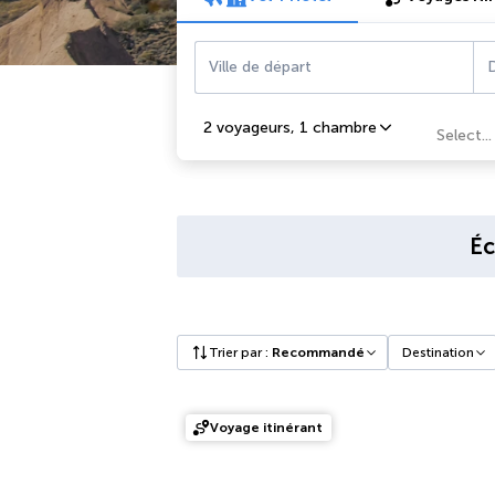
Ville de départ
D
2 voyageurs
,
1 chambre
Select...
Éc
Trier par
:
Recommandé
Destination
Voyage itinérant