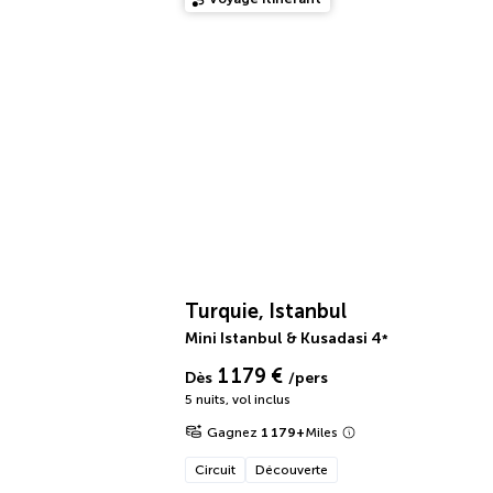
Turquie, Istanbul
Mini Istanbul & Kusadasi
4
*
1 179 €
Dès
/pers
5 nuits
,
vol inclus
Gagnez
1 179
+
Miles
Circuit
Découverte