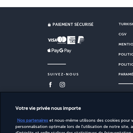
PAIEMENT SÉCURISÉ
TURKISH
CGV
MENTIO
POLITI
POLITI
PARAMÉ
SUIVEZ-NOUS
Votre vie privée nous importe
Site édité par PerfectStay.com en partenariat avec 
Nos partenaires
et nous-même utilisons des cookies pour vo
personnalisation optimale lors de l'utilisation de notre site, 
d'intérêts et enfin réaliser des statistiques de fréquentation.