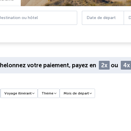
estination ou hôtel
Date de départ
D
helonnez votre paiement, payez en
2x
ou
4x
Voyage itinérant
Thème
Mois de départ