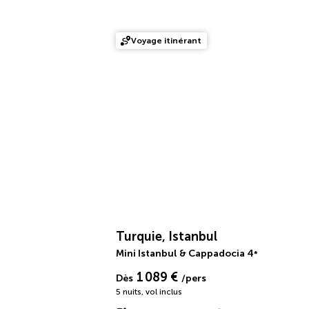
Voyage itinérant
Turquie, Istanbul
Mini Istanbul & Cappadocia
4
*
1 089 €
Dès
/pers
5 nuits
,
vol inclus