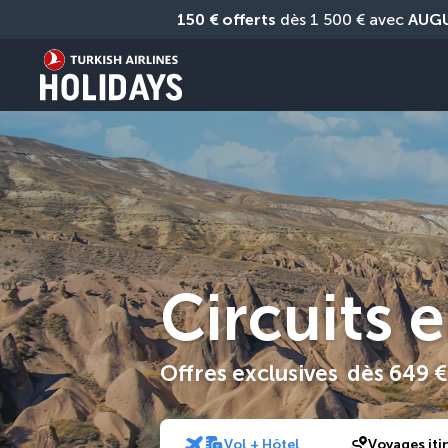
150 € offerts
 dès 1 500 € avec 
AUG
Circuits 
Offres exclusives
dès
649 €
Vol + Hôtel
Voyages iti