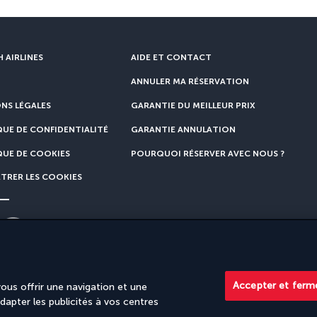
 AIRLINES
AIDE ET CONTACT
ANNULER MA RÉSERVATION
NS LÉGALES
GARANTIE DU MEILLEUR PRIX
QUE DE CONFIDENTIALITÉ
GARANTIE ANNULATION
QUE DE COOKIES
POURQUOI RÉSERVER AVEC NOUS ?
TRER LES COOKIES
Turkish Airlines. Les ventes sont réalisées par PerfectStay.com
Accepter et ferm
us offrir une navigation et une
adapter les publicités à vos centres