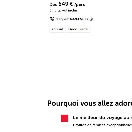
649 €
Dès
/pers
3 nuits
,
vol inclus
Gagnez
649
+
Miles
Circuit
Découverte
Pourquoi vous allez ador
Le meilleur du voyage au m
Profitez de remises exceptionnelles