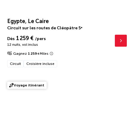
Egypte, Le Caire
Circuit sur les routes de Cléopâtre
5
*
1 259 €
Dès
/pers
12 nuits
,
vol inclus
Gagnez
1 259
+
Miles
Circuit
Croisière incluse
Voyage itinérant