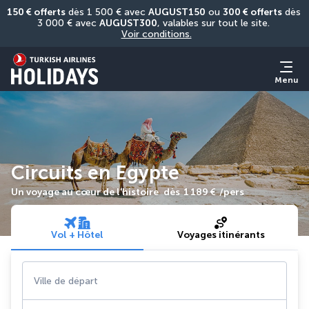
150 € offerts
 dès 1 500 € avec 
AUGUST150
 ou 
300 € offerts
 dès 
3 000 € avec 
AUGUST300
, valables sur tout le site. 
Voir conditions.
Menu
Circuits en Egypte
Un voyage au cœur de l’histoire
dès
1 189 €
/pers
Vol + Hôtel
Voyages itinérants
Ville de départ