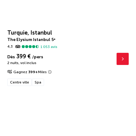
Turquie, Istanbul
The Elysium Istanbul
5
*
4,3
1 053
avis
399 €
Dès
/pers
2 nuits
,
vol inclus
Gagnez
399
+
Miles
Centre ville
Spa