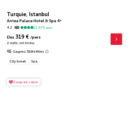
Turquie, Istanbul
Antea Palace Hotel & Spa
4
*
4,2
970
avis
319 €
Dès
/pers
2 nuits
,
vol inclus
Gagnez
319
+
Miles
City break
Spa
Coup de cœur