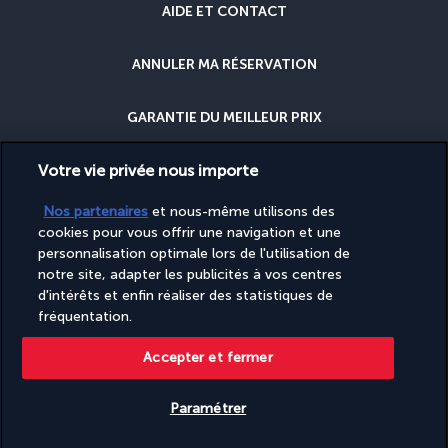
AIDE ET CONTACT
ANNULER MA RÉSERVATION
GARANTIE DU MEILLEUR PRIX
Votre vie privée nous importe
GARANTIE ANNULATION
Nos partenaires
et nous-même utilisons des
POURQUOI RÉSERVER AVEC NOUS ?
cookies pour vous offrir une navigation et une
personnalisation optimale lors de l'utilisation de
notre site, adapter les publicités à vos centres
d'intérêts et enfin réaliser des statistiques de
fréquentation.
Accepter et fermer
Site édité par PerfectStay.com en partenariat avec Turkish Airlines. Les
ventes sont réalisées par PerfectStay.com
Paramétrer