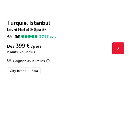
Turquie, Istanbul
Levni Hotel & Spa
5
*
4,8
3 786
avis
399 €
Dès
/pers
2 nuits
,
vol inclus
Gagnez
399
+
Miles
City break
Spa