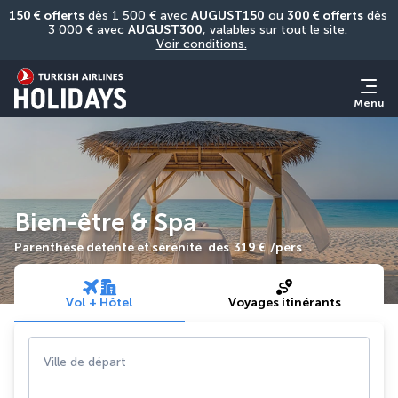
150 € offerts
 dès 1 500 € avec 
AUGUST150
 ou 
300 € offerts
 dès 
3 000 € avec 
AUGUST300
, valables sur tout le site. 
Voir conditions.
Menu
Bien-être & Spa
Parenthèse détente et sérénité
dès
319 €
/pers
Vol + Hôtel
Voyages itinérants
Ville de départ