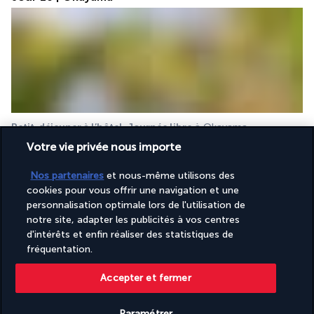
Petit-déjeuner à l’hôtel. Journée libre
 à Okayama.
Suggestions de visites : Visitez le splendide jardin Korakuen, 
Votre vie privée nous importe
joyau paysager du Japon, puis rejoignez Kurashiki pour 
Nos partenaires
et nous-même utilisons des
découvrir son quartier historique aux canaux paisibles et 
cookies pour vous offrir une navigation et une
maisons de marchands préservées.
personnalisation optimale lors de l'utilisation de
Nuit à Okayama.
notre site, adapter les publicités à vos centres
d'intérêts et enfin réaliser des statistiques de
Jour 11 | Okayama - Osaka
fréquentation.
Accepter et fermer
Paramétrer