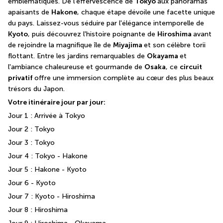
emblématiques. De l'effervescence de 
Tokyo 
aux panoramas 
apaisants de 
Hakone
, chaque étape dévoile une facette unique 
du pays. Laissez-vous séduire par l'élégance intemporelle de 
Kyoto
, puis découvrez l'histoire poignante de 
Hiroshima 
avant 
de rejoindre la magnifique île de 
Miyajima 
et son célèbre torii 
flottant. Entre les jardins remarquables de 
Okayama 
et 
l'ambiance chaleureuse et gourmande de 
Osaka
, ce 
circuit 
privatif
 offre une immersion complète au cœur des plus beaux 
trésors du Japon.
Votre itinéraire jour par jour:
Jour 1 : Arrivée à Tokyo
Jour 2 : Tokyo
Jour 3 : Tokyo
Jour 4 : Tokyo - Hakone
Jour 5 : Hakone - Kyoto
Jour 6 - Kyoto
Jour 7 : Kyoto - Hiroshima
Jour 8 : Hiroshima