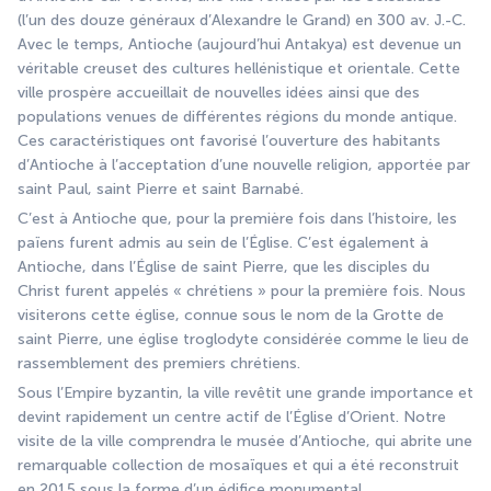
(l’un des douze généraux d’Alexandre le Grand) en 300 av. J.-C. 
Avec le temps, Antioche (aujourd’hui Antakya) est devenue un 
véritable creuset des cultures hellénistique et orientale. Cette 
ville prospère accueillait de nouvelles idées ainsi que des 
populations venues de différentes régions du monde antique. 
Ces caractéristiques ont favorisé l’ouverture des habitants 
d’Antioche à l’acceptation d’une nouvelle religion, apportée par 
saint Paul, saint Pierre et saint Barnabé.
C’est à Antioche que, pour la première fois dans l’histoire, les 
païens furent admis au sein de l’Église. C’est également à 
Antioche, dans l’Église de saint Pierre, que les disciples du 
Christ furent appelés « chrétiens » pour la première fois. Nous 
visiterons cette église, connue sous le nom de la Grotte de 
saint Pierre, une église troglodyte considérée comme le lieu de 
rassemblement des premiers chrétiens.
Sous l’Empire byzantin, la ville revêtit une grande importance et 
devint rapidement un centre actif de l’Église d’Orient. Notre 
visite de la ville comprendra le musée d’Antioche, qui abrite une 
remarquable collection de mosaïques et qui a été reconstruit 
en 2015 sous la forme d’un édifice monumental.