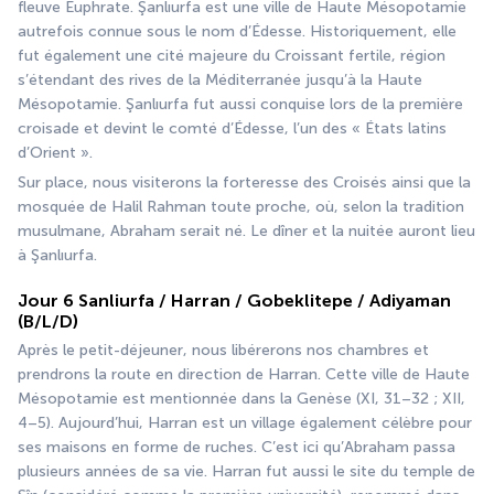
fleuve Euphrate. Şanlıurfa est une ville de Haute Mésopotamie 
autrefois connue sous le nom d’Édesse. Historiquement, elle 
fut également une cité majeure du Croissant fertile, région 
s’étendant des rives de la Méditerranée jusqu’à la Haute 
Mésopotamie. Şanlıurfa fut aussi conquise lors de la première 
croisade et devint le comté d’Édesse, l’un des « États latins 
d’Orient ».
Sur place, nous visiterons la forteresse des Croisés ainsi que la 
mosquée de Halil Rahman toute proche, où, selon la tradition 
musulmane, Abraham serait né. Le dîner et la nuitée auront lieu 
à Şanlıurfa.
Jour 6 Sanliurfa / Harran / Gobeklitepe / Adiyaman
(B/L/D)
Après le petit-déjeuner, nous libérerons nos chambres et 
prendrons la route en direction de Harran. Cette ville de Haute 
Mésopotamie est mentionnée dans la Genèse (XI, 31–32 ; XII, 
4–5). Aujourd’hui, Harran est un village également célèbre pour 
ses maisons en forme de ruches. C’est ici qu’Abraham passa 
plusieurs années de sa vie. Harran fut aussi le site du temple de 