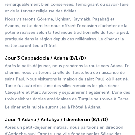
remarquablement bien conservées, témoignant du savoir-faire 
et de la ferveur religieuse des fidèles.
Nous visiterons Göreme, Uçhisar, Kaymaklı, Paşabağ et 
Avanos, cette dernière nous offrant l’occasion d’acheter de la 
poterie réalisée selon la technique traditionnelle du tour à pied, 
pratiquée dans la région depuis des millénaires. Le dîner et la 
nuitée auront lieu à l’hôtel.
Jour 3 Cappadocia / Adana (B/L/D)
Après le petit-déjeuner, nous prendrons la route vers Adana. En 
chemin, nous visiterons la ville de Tarse, lieu de naissance de 
saint Paul. Nous visiterons la maison de saint Paul, où il est né. 
Tarse fut autrefois l’une des villes romaines les plus riches. 
Cléopâtre et Marc Antoine y séjournèrent également. L’une des 
trois célèbres écoles américaines de Turquie se trouve à Tarse.
Le dîner et la nuitée auront lieu à l’hôtel à Adana.
Jour 4 Adana / Antakya / Iskenderun (B/L/D)
Après un petit-déjeuner matinal, nous partirons en direction 
d’Antioche-sur-l’Oronte, une ville fondée par les Séleucides 