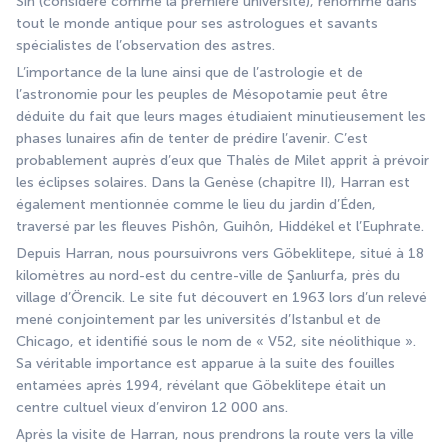
Sîn (considéré comme la première université), renommé dans 
tout le monde antique pour ses astrologues et savants 
spécialistes de l’observation des astres.
L’importance de la lune ainsi que de l’astrologie et de 
l’astronomie pour les peuples de Mésopotamie peut être 
déduite du fait que leurs mages étudiaient minutieusement les 
phases lunaires afin de tenter de prédire l’avenir. C’est 
probablement auprès d’eux que Thalès de Milet apprit à prévoir 
les éclipses solaires. Dans la Genèse (chapitre II), Harran est 
également mentionnée comme le lieu du jardin d’Éden, 
traversé par les fleuves Pishôn, Guihôn, Hiddékel et l’Euphrate.
Depuis Harran, nous poursuivrons vers Göbeklitepe, situé à 18 
kilomètres au nord-est du centre-ville de Şanlıurfa, près du 
village d’Örencik. Le site fut découvert en 1963 lors d’un relevé 
mené conjointement par les universités d’Istanbul et de 
Chicago, et identifié sous le nom de « V52, site néolithique ». 
Sa véritable importance est apparue à la suite des fouilles 
entamées après 1994, révélant que Göbeklitepe était un 
centre cultuel vieux d’environ 12 000 ans.
Après la visite de Harran, nous prendrons la route vers la ville 