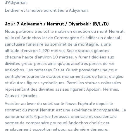
d’Adıyaman.
Le dîner et la nuitée auront lieu à Adıyaman.
Jour 7 Adiyaman / Nemrut / Diyarbakir (B/L/D)
Nous partirons très tôt le matin en direction du mont Nemrut, 
où le roi Antiochos Ier de Commagène fit édifier un colossal 
sanctuaire funéraire au sommet de la montagne, à une 
altitude d’environ 1 920 mètres. Seize statues géantes, 
chacune haute d’environ 10 mètres, y furent dédiées aux 
divinités gréco-perses ainsi qu’aux ancêtres perses du roi 
Antiochos. Les terrasses Est et Ouest possèdent une cour 
centrale entourée de statues monumentales de lions, d’aigles 
et d’autres figures symboliques. Parmi les statues colossales 
représentant des divinités assises figurent Apollon, Hermès, 
Zeus et Héraclès.
Assister au lever du soleil sur le fleuve Euphrate depuis le 
sommet du mont Nemrut est une expérience incomparable. Le 
panorama offert par les terrasses orientale et occidentale 
permet de comprendre pourquoi Antiochos choisit cet 
emplacement exceptionnel pour sa dernière demeure.