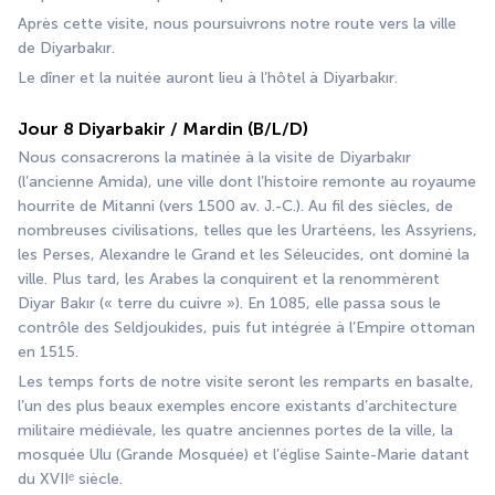
Après cette visite, nous poursuivrons notre route vers la ville 
de Diyarbakır.
Le dîner et la nuitée auront lieu à l’hôtel à Diyarbakır.
Jour 8 Diyarbakir / Mardin (B/L/D)
Nous consacrerons la matinée à la visite de Diyarbakır 
(l’ancienne Amida), une ville dont l’histoire remonte au royaume 
hourrite de Mitanni (vers 1500 av. J.-C.). Au fil des siècles, de 
nombreuses civilisations, telles que les Urartéens, les Assyriens, 
les Perses, Alexandre le Grand et les Séleucides, ont dominé la 
ville. Plus tard, les Arabes la conquirent et la renommèrent 
Diyar Bakır (« terre du cuivre »). En 1085, elle passa sous le 
contrôle des Seldjoukides, puis fut intégrée à l’Empire ottoman 
en 1515.
Les temps forts de notre visite seront les remparts en basalte, 
l’un des plus beaux exemples encore existants d’architecture 
militaire médiévale, les quatre anciennes portes de la ville, la 
mosquée Ulu (Grande Mosquée) et l’église Sainte-Marie datant 
du XVIIᵉ siècle.