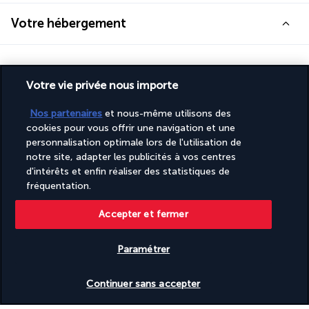
Votre hébergement
Durant votre circuit, vous serez logés à l'hôtel Concorde El 
Salam 5* (normes locales) ou similaire
Votre vie privée nous importe
Nos partenaires
et nous-même utilisons des
Votre formule pension complète (hors
cookies pour vous offrir une navigation et une
boissons & bouteille d'eau)
personnalisation optimale lors de l'utilisation de
notre site, adapter les publicités à vos centres
BON A SAVOIR
d'intérêts et enfin réaliser des statistiques de
fréquentation.
Informations utiles
Accepter et fermer
Paramétrer
Vérifier les disponibilités
Continuer sans accepter
Turkish Airlines Holidays