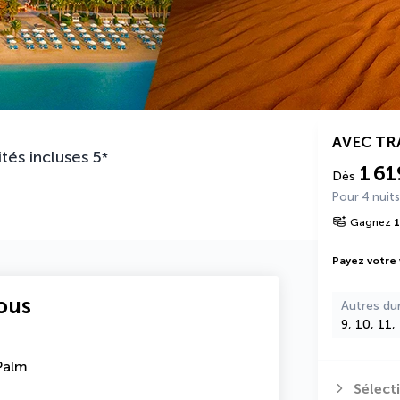
AVEC T
ités incluses
5
*
1 61
Dès
Pour 4 nuits
Gagnez
1
Payez votre
vous
Autres du
9, 10, 11,
Palm
Sélect