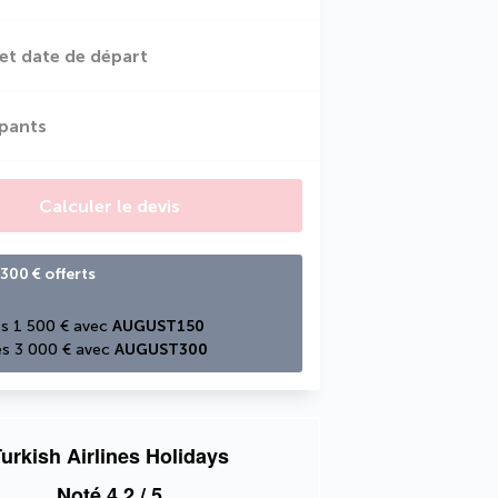
et date de départ
ipants
Calculer le devis
300 € offerts
s 1 500 € avec 
AUGUST150
s 3 000 € avec 
AUGUST300
urkish Airlines Holidays
Noté
4,2
/ 5