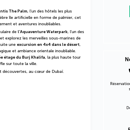
antis The Palm
, l’un des hôtels les plus 
re île artificielle en forme de palmier, cet 
ement et aventures inoubliables.
ulaire de 
l’Aquaventure Waterpark
, l’un des 
plus grands parcs aquatiques du monde, et explorez les merveilles sous-marines de 
suite une 
excursion en 4x4 dans le désert
, 
gique et ambiance orientale inoubliable. 
e étage du Burj Khalifa
, la plus haute tour 
No
e sur toute la ville.
et découvertes, au cœur de Dubaï.
Réservation
D