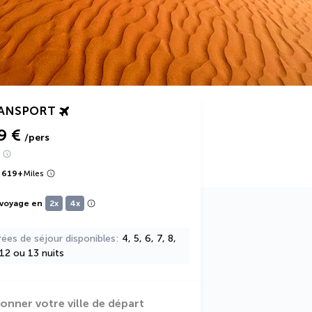
RANSPORT
9 €
/pers
 619
+
Miles
 voyage en
2x
4x
rées de séjour disponibles
4, 5, 6, 7, 8,
 12 ou 13 nuits
ionner votre ville de départ