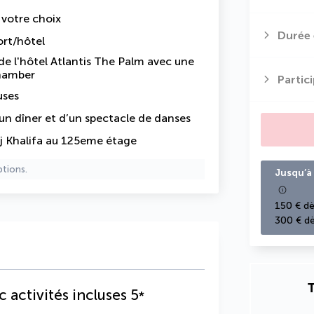
e votre choix
Durée 
ort/hôtel
e l'hôtel Atlantis The Palm avec une
Chamber
Partic
uses
’un dîner et d’un spectacle de danses
urj Khalifa au 125eme étage
ptions.
Jusqu’à 
150 € dè
300 € dè
T
 activités incluses
5
*