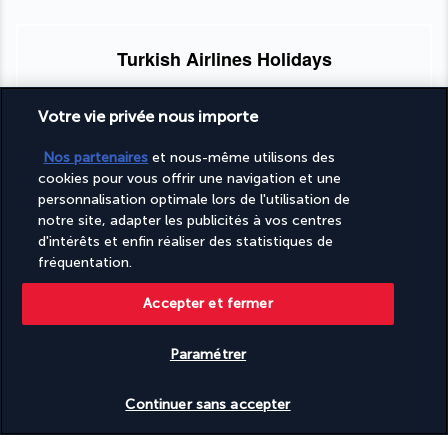
Turkish Airlines Holidays
Noté
4,2
/ 5
Votre vie privée nous importe
Nos partenaires
et nous-même utilisons des
Basé sur
950
avis
cookies pour vous offrir une navigation et une
personnalisation optimale lors de l'utilisation de
notre site, adapter les publicités à vos centres
d'intérêts et enfin réaliser des statistiques de
fréquentation.
Accepter et fermer
Nos experts à votre écoute
09 74 91 92 10
Paramétrer
Vérifier les disponibilités
Réservations 7j/7 du lundi au vendredi de 10h à 20h. Le samedi
Continuer sans accepter
et dimanche de 10h à 19h
(Prix d'un appel local)