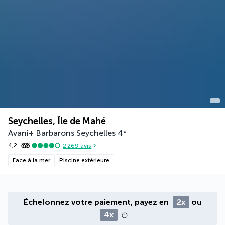
Seychelles, Île de Mahé
Avani+ Barbarons Seychelles
4
*
4,2
2 269
avis
Face à la mer
Piscine extérieure
Échelonnez votre paiement, payez en
2x
ou
4x