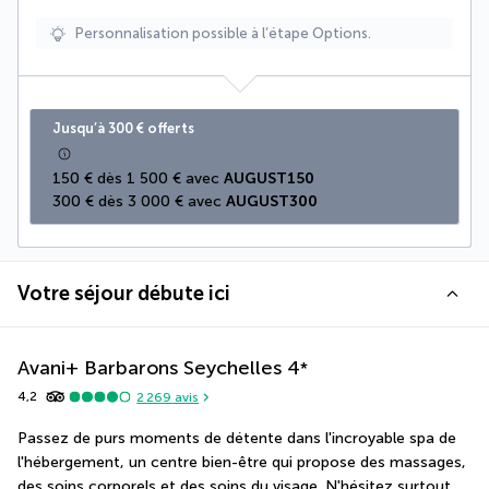
Personnalisation possible à l’étape Options.
Jusqu’à 300 € offerts
150 € dès 1 500 € avec 
AUGUST150
300 € dès 3 000 € avec 
AUGUST300
Votre séjour débute ici
Avani+ Barbarons Seychelles
4
*
4,2
2 269
avis
Passez de purs moments de détente dans l'incroyable spa de 
l'hébergement, un centre bien-être qui propose des massages, 
des soins corporels et des soins du visage. N'hésitez surtout 