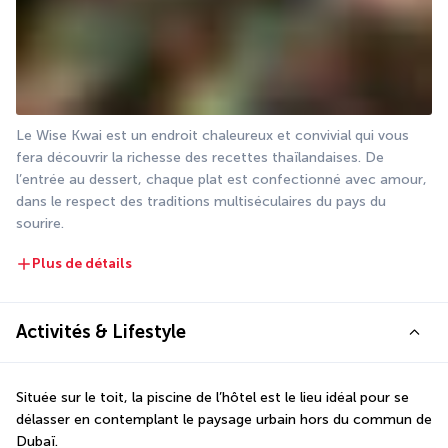
Le Wise Kwai est un endroit chaleureux et convivial qui vous 
fera découvrir la richesse des recettes thaïlandaises. De 
l’entrée au dessert, chaque plat est confectionné avec amour, 
dans le respect des traditions multiséculaires du pays du 
sourire.
Plus de détails
Activités & Lifestyle
Située sur le toit, la piscine de l’hôtel est le lieu idéal pour se 
délasser en contemplant le paysage urbain hors du commun de 
Dubaï.