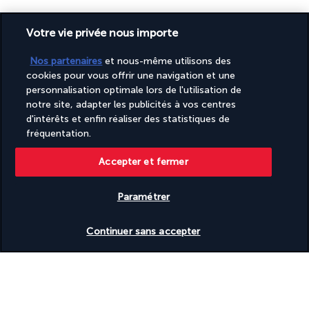
Tout autour du bassin, plusieurs chaises longues vous offrent 
Votre vie privée nous importe
l’opportunité de profiter du radieux soleil qui baigne l’Émirat 
tout au long de l’année. Vous pourrez également vous 
Nos partenaires
et nous-même utilisons des
détendre en vous rendant au D’Stress, le spa de 
cookies pour vous offrir une navigation et une
l’établissement. Débarrassez-vous des tensions musculaires en 
personnalisation optimale lors de l'utilisation de
sélectionnant ce qui vous plait parmi les soins et les massages 
notre site, adapter les publicités à vos centres
proposés. Celles et ceux qui souhaitent se maintenir en forme 
d'intérêts et enfin réaliser des statistiques de
apprécieront la salle de gym D’Fit et son équipement à la 
fréquentation.
pointe de la technologie.
Accepter et fermer
Plus de détails
Paramétrer
Découvrir la destination
Vérifier les disponibilités
Continuer sans accepter
Informations utiles