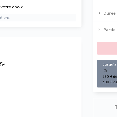
e votre choix
Durée 
ptions.
Partic
5
*
Jusqu’à 
150 € dè
300 € dè
T