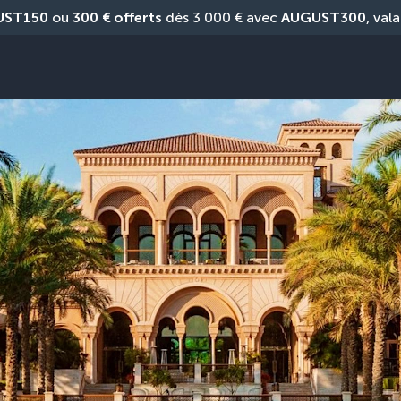
UST150
 ou 
300 € offerts
 dès 3 000 € avec 
AUGUST300
, vala