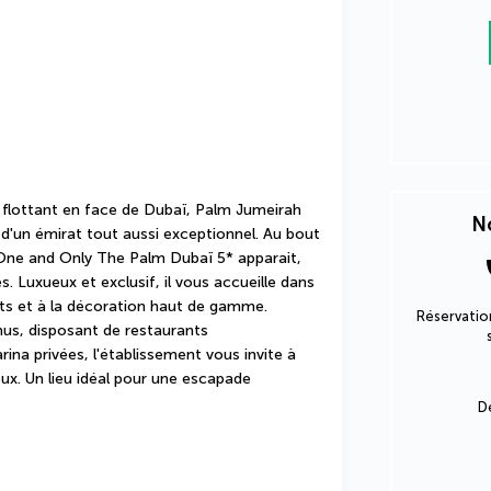
er flottant en face de Dubaï, Palm Jumeirah 
No
l d'un émirat tout aussi exceptionnel. Au bout 
 One and Only The Palm Dubaï 5* apparait, 
 Luxueux et exclusif, il vous accueille dans 
s et à la décoration haut de gamme. 
Réservation
us, disposant de restaurants 
na privées, l'établissement vous invite à 
x. Un lieu idéal pour une escapade 
D