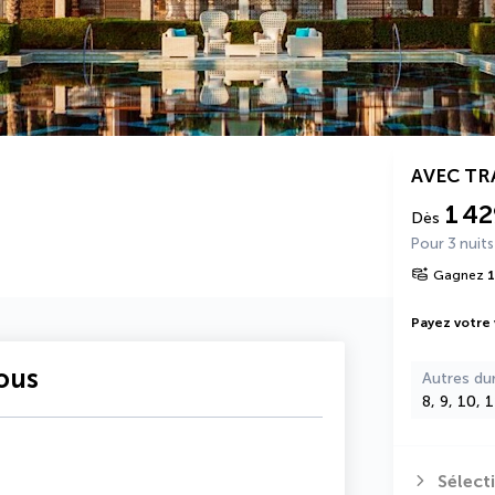
AVEC T
1 42
Dès
Pour 3 nuits
Gagnez
1
Payez votre
vous
Autres du
8, 9, 10, 
Sélect