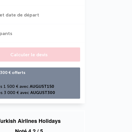
et date de départ
ipants
Calculer le devis
300 € offerts
s 1 500 € avec 
AUGUST150
s 3 000 € avec 
AUGUST300
urkish Airlines Holidays
Noté
4,2
/ 5