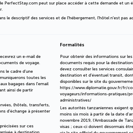
r de PerfectStay.com peut sur place accéder à cette demande et un é
r.
s le descriptif des services et de l'hébergement, l'hôtel n'est pas a
Formalités
ecevrez un e-mail de 
Pour obtenir des informations sur les
documents de voyage.
documents requis pour la destinatio
devez consulter les services consula
s le cadre d’une 
destination et d'éventuel transit, do
muniquerons toutes les 
disponibles sur le site du gouverneme
 aux bagages dans l'email 
https://www.diplomatie.gouv.fr/fr/co
 ainsi de partir 
voyageurs/informations-pratiques/pr
administratives/
vées, (hôtels, transferts, 
Les autorités tanzaniennes exigent qu
bons d’échange à présenter 
moins six mois à partir de la date d’a
novembre 2019, l’Ambassade de Tanzan
récisées sur ces 
visas ; ceux-ci doivent désormais êtr
arrivée à destination.
via le site officiel du gouvernement 