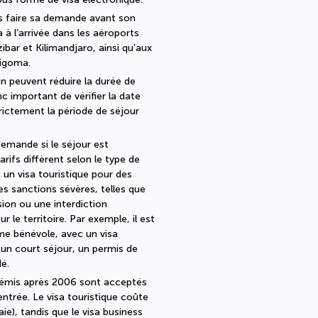
s faire sa demande avant son
a à l’arrivée dans les aéroports
bar et Kilimandjaro, ainsi qu’aux
Kigoma.
on peuvent réduire la durée de
onc important de vérifier la date
trictement la période de séjour
 demande si le séjour est
arifs diffèrent selon le type de
un visa touristique pour des
es sanctions sévères, telles que
ion ou une interdiction
le territoire. Par exemple, il est
ême bénévole, avec un visa
un court séjour, un permis de
é.
ns émis après 2006 sont acceptés
’entrée. Le visa touristique coûte
e), tandis que le visa business