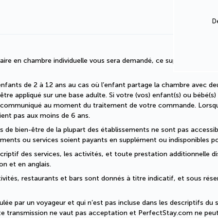
D
faire en chambre individuelle vous sera demandé, ce supplément sera
enfants de 2 à 12 ans au cas où l’enfant partage la chambre avec deu
être appliqué sur une base adulte. Si votre (vos) enfant(s) ou bébé(s)
era communiqué au moment du traitement de votre commande. Lorsque 
ent pas aux moins de 6 ans.
ons de bien-être de la plupart des établissements ne sont pas accessi
ments ou services soient payants en supplément ou indisponibles po
iptif des services, les activités, et toute prestation additionnelle di
on et en anglais.
ivités, restaurants et bars sont donnés à titre indicatif, et sous rés
ée par un voyageur et qui n’est pas incluse dans les descriptifs du se
te transmission ne vaut pas acceptation et PerfectStay.com ne peut 