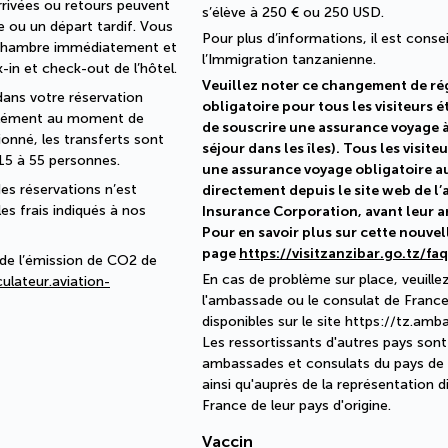
rrivées ou retours peuvent 
s’élève à 250 € ou 250 USD.
e ou un départ tardif. Vous 
Pour plus d’informations, il est conseil
 chambre immédiatement et 
l’Immigration tanzanienne.
in et check-out de l’hôtel. 
Veuillez noter ce changement de rég
dans votre réservation 
obligatoire pour tous les visiteurs 
pplément au moment de 
de souscrire une assurance voyage à 
nné, les transferts sont 
séjour dans les îles). Tous les visit
15 à 55 personnes.
une assurance voyage obligatoire a
es réservations n’est 
directement depuis le site web de l’
s frais indiqués à nos 
Insurance Corporation, avant leur ar
Pour en savoir plus sur cette nouve
page
https://visitzanzibar.go.tz/fa
de l’émission de CO2 de 
En cas de problème sur place, veuill
ulateur.aviation-
l'ambassade ou le consulat de Franc
disponibles sur le site https://tz.amb
Les ressortissants d'autres pays sont
ambassades et consulats du pays de d
ainsi qu'auprès de la représentation 
France de leur pays d'origine.
Vaccin