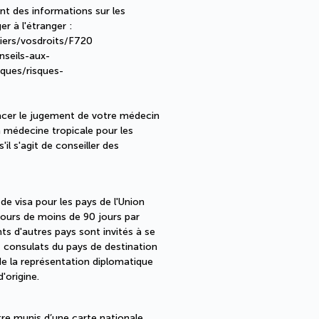
t des informations sur les
r à l'étranger :
liers/vosdroits/F720
nseils-aux-
sques/risques-
acer le jugement de votre médecin
n médecine tropicale pour les
'il s'agit de conseiller des
e visa pour les pays de l'Union
jours de moins de 90 jours par
ts d'autres pays sont invités à se
 consulats du pays de destination
 de la représentation diplomatique
'origine.
tre munis d’une carte nationale