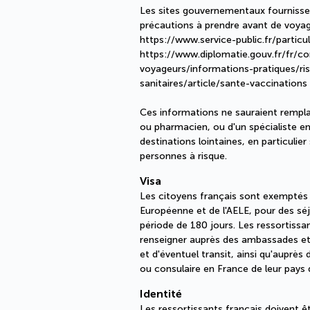
Les sites gouvernementaux fournissen
précautions à prendre avant de voyage
https://www.service-public.fr/particu
https://www.diplomatie.gouv.fr/fr/co
voyageurs/informations-pratiques/ri
sanitaires/article/sante-vaccinations
Ces informations ne sauraient rempl
ou pharmacien, ou d'un spécialiste e
destinations lointaines, en particulier s
personnes à risque.
Visa
Les citoyens français sont exemptés d
Européenne et de l'AELE, pour des sé
période de 180 jours. Les ressortissan
renseigner auprès des ambassades et
et d'éventuel transit, ainsi qu'auprès
ou consulaire en France de leur pays d
Identité
Les ressortissants français doivent ê