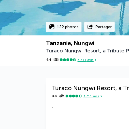
122 photos
Partager
Tanzanie, Nungwi
Turaco Nungwi Resort, a Tribute P
4,4
3 711
avis
Turaco Nungwi Resort, a Tr
4,4
3 711
avis
-