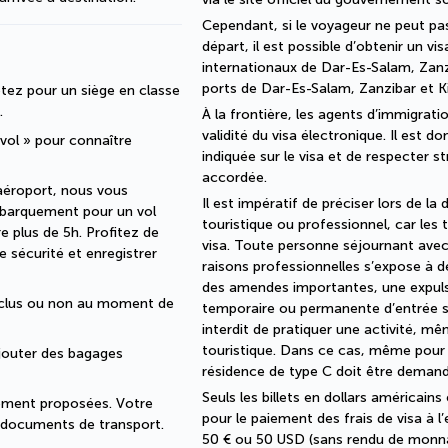
Cependant, si le voyageur ne peut pa
départ, il est possible d’obtenir un vis
internationaux de Dar-Es-Salam, Zanzi
ports de Dar-Es-Salam, Zanzibar et 
tez pour un siège en classe 
.
À la frontière, les agents d’immigrati
validité du visa électronique. Il est d
 vol » pour connaître 
indiquée sur le visa et de respecter s
accordée.
aéroport, nous vous 
Il est impératif de préciser lors de la
mbarquement pour un vol 
touristique ou professionnel, car les t
 plus de 5h. Profitez de 
visa. Toute personne séjournant avec 
 sécurité et enregistrer 
raisons professionnelles s’expose à d
des amendes importantes, une expuls
nclus ou non au moment de 
temporaire ou permanente d’entrée sur 
interdit de pratiquer une activité, m
touristique. Dans ce cas, même pour 
jouter des bagages 
résidence de type C doit être demand
Seuls les billets en dollars américai
lement proposées. Votre 
pour le paiement des frais de visa à l
s documents de transport.
50 € ou 50 USD (sans rendu de monnai