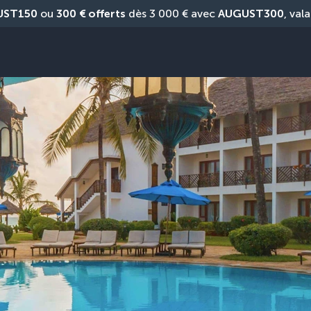
UST150
 ou 
300 € offerts
 dès 3 000 € avec 
AUGUST300
, vala