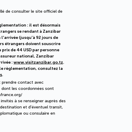
lé de consulter le site officiel de
lementation : il est désormais
étrangers se rendant à Zanzibar
l'arrivée (jusqu'à 92 jours de
eurs étrangers doivent souscrire
u prix de 44 USD par personne
assureur national, Zanzibar
rivée :
www.visitzanzibar.go.tz
.
lle règlementation, consultez la
qs
.
ez prendre contact avec
e dont les coordonnées sont
afrance.org/
 invités à se renseigner auprès des
estination et d'éventuel transit,
diplomatique ou consulaire en