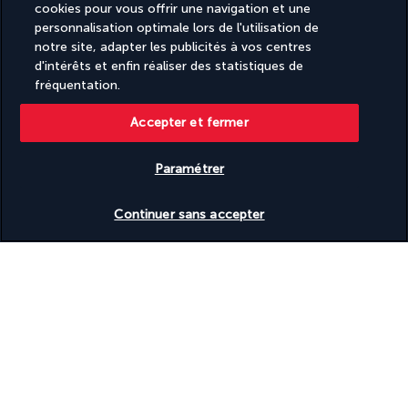
cookies pour vous offrir une navigation et une
personnalisation optimale lors de l'utilisation de
notre site, adapter les publicités à vos centres
d'intérêts et enfin réaliser des statistiques de
fréquentation.
Accepter et fermer
SUIVEZ-NOUS
Paramétrer
Vérifier les disponibilités
Continuer sans accepter
CONTACTEZ-NOUS
09 74 91 92 10
Réservations 7j/7 du lundi au vendredi de 10h à 20h. Le samedi et
dimanche de 10h à 19h
(Prix d'un appel local)