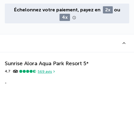
Échelonnez votre paiement, payez en
2x
ou
4x
Sunrise Alora Aqua Park Resort
5
*
4,7
569
avis
-