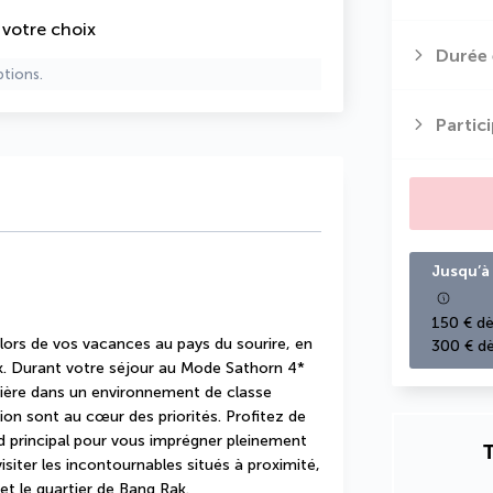
e votre choix
Durée 
ptions.
Partic
Jusqu’à 
150 € dè
lors de vos vacances au pays du sourire, en 
300 € dè
ok. Durant votre séjour au Mode Sathorn 4* 
mière dans un environnement de classe 
ion sont au cœur des priorités. Profitez de 
d principal pour vous imprégner pleinement 
T
siter les incontournables situés à proximité, 
 le quartier de Bang Rak.