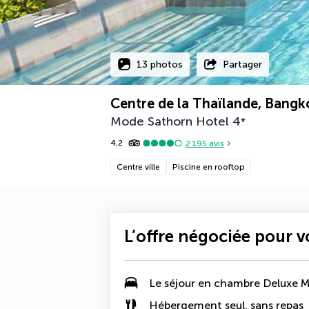
13 photos
Partager
Centre de la Thaïlande, Bangk
Mode Sathorn Hotel
4
*
4,2
2 195
avis
Centre ville
Piscine en rooftop
L’offre négociée pour 
Le séjour en chambre Deluxe 
Hébergement seul, sans repas