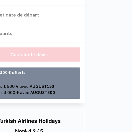
et date de départ
ipants
Calculer le devis
300 € offerts
s 1 500 € avec 
AUGUST150
s 3 000 € avec 
AUGUST300
urkish Airlines Holidays
Noté
4,2
/ 5