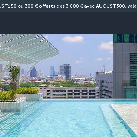
UST150
 ou 
300 € offerts
 dès 3 000 € avec 
AUGUST300
, vala