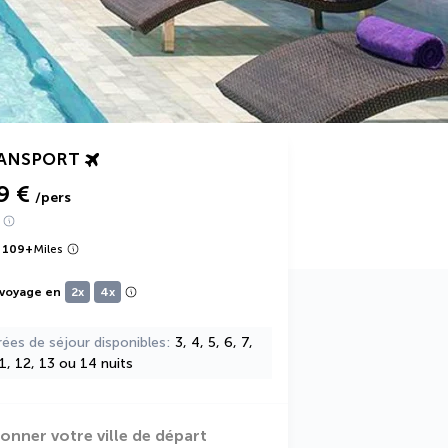
RANSPORT
9 €
/pers
 109
+
Miles
 voyage en
2x
4x
rées de séjour disponibles
3, 4, 5, 6, 7,
11, 12, 13 ou 14 nuits
ionner votre ville de départ