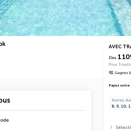
ok
AVEC T
1 10
Dès
Pour 3 nuits
Gagnez
1
Payez votre
vous
Autres du
8, 9, 10, 
Mode
Sélect