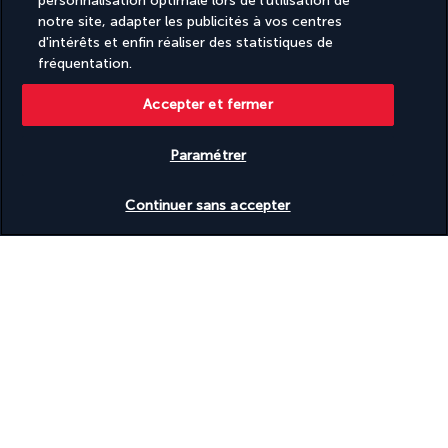
personnalisation optimale lors de l'utilisation de
(environ entre 15h00 et 16h30 sous réserve de modifications 
notre site, adapter les publicités à vos centres
d'intérêts et enfin réaliser des statistiques de
sans information préalable).
fréquentation.
Découvrez le 
monastère de Jangchub Choeling
, situé à 
Hemja, à environ 10 km de Pokhara. Ce monastère, également 
Accepter et fermer
appelé monastère de Hyamja, est un lieu respectueux abritant 
une importante collection d'écritures Kagyu et Tengyur. C'est 
Paramétrer
un site spirituel et culturel majeur pour la communauté 
bouddhiste du Népal, attirant de nombreux visiteurs et pèlerins.
Vérifier les disponibilités
Continuer sans accepter
Arrivée et enregistrement à l'hôtel pour 2 nuits (L'heure 
d'enregistrement standard à l'hôtel est 14h00).
Nuit à l'hôtel à Pokhara.
Note du monastère :
- L'accès à l'intérieur du monastère peut être restreint pour 
une puja ou une occasion spéciale sans avis préalable.
- Pendant le Nouvel An tibétain (Loshar), il n'y aura pas de 
séance de prière pendant un mois, la plupart des festivals 
tibétains se déroulant entre la mi-février et la mi-mars, en 
fonction du calendrier luni-solaire tibétain.