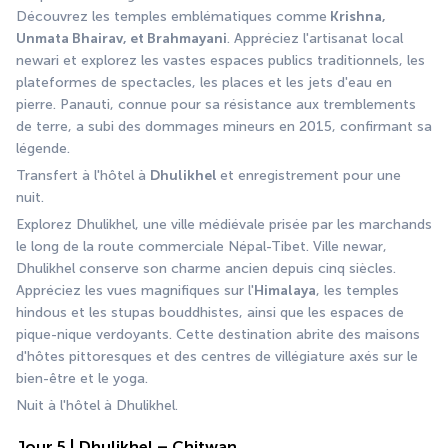
Découvrez les temples emblématiques comme
 Krishna, 
Unmata Bhairav, et Brahmayani
. Appréciez l'artisanat local 
newari et explorez les vastes espaces publics traditionnels, les 
plateformes de spectacles, les places et les jets d'eau en 
pierre. Panauti, connue pour sa résistance aux tremblements 
de terre, a subi des dommages mineurs en 2015, confirmant sa 
légende.
Transfert à l'hôtel à 
Dhulikhel 
et enregistrement pour une 
nuit.
Explorez Dhulikhel, une ville médiévale prisée par les marchands 
le long de la route commerciale Népal-Tibet. Ville newar, 
Dhulikhel conserve son charme ancien depuis cinq siècles. 
Appréciez les vues magnifiques sur l'
Himalaya
, les temples 
hindous et les stupas bouddhistes, ainsi que les espaces de 
pique-nique verdoyants. Cette destination abrite des maisons 
d'hôtes pittoresques et des centres de villégiature axés sur le 
bien-être et le yoga.
Nuit à l'hôtel à Dhulikhel.
Jour 5 | Dhulikhel – Chitwan