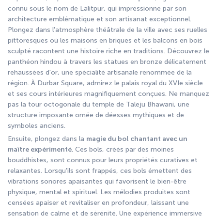
connu sous le nom de Lalitpur, qui impressionne par son 
architecture emblématique et son artisanat exceptionnel. 
Plongez dans l'atmosphère théâtrale de la ville avec ses ruelles 
pittoresques où les maisons en briques et les balcons en bois 
sculpté racontent une histoire riche en traditions. Découvrez le 
panthéon hindou à travers les statues en bronze délicatement 
rehaussées d'or, une spécialité artisanale renommée de la 
région. À Durbar Square, admirez le palais royal du XVIe siècle 
et ses cours intérieures magnifiquement conçues. Ne manquez 
pas la tour octogonale du temple de Taleju Bhawani, une 
structure imposante ornée de déesses mythiques et de 
symboles anciens.
Ensuite, plongez dans la 
magie du bol chantant avec un 
maître expérimenté
. Ces bols, créés par des moines 
bouddhistes, sont connus pour leurs propriétés curatives et 
relaxantes. Lorsqu'ils sont frappés, ces bols émettent des 
vibrations sonores apaisantes qui favorisent le bien-être 
physique, mental et spirituel. Les mélodies produites sont 
censées apaiser et revitaliser en profondeur, laissant une 
sensation de calme et de sérénité. Une expérience immersive 