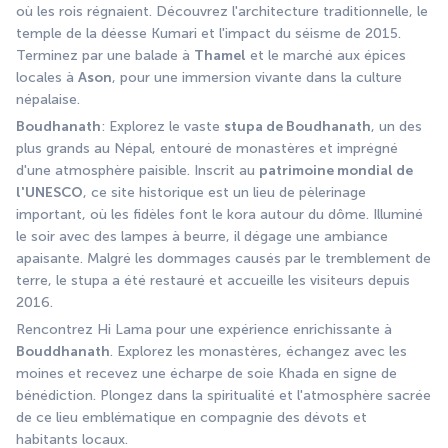
où les rois régnaient. Découvrez l'architecture traditionnelle, le 
temple de la déesse Kumari et l'impact du séisme de 2015. 
Terminez par une balade à 
Thamel
 et le marché aux épices 
locales à 
Ason
, pour une immersion vivante dans la culture 
népalaise.
Boudhanath
: Explorez le vaste 
stupa de Boudhanath
, un des 
plus grands au Népal, entouré de monastères et imprégné 
d'une atmosphère paisible. Inscrit au 
patrimoine mondial de 
l'UNESCO
, ce site historique est un lieu de pèlerinage 
important, où les fidèles font le kora autour du dôme. Illuminé 
le soir avec des lampes à beurre, il dégage une ambiance 
apaisante. Malgré les dommages causés par le tremblement de 
terre, le stupa a été restauré et accueille les visiteurs depuis 
2016.
Rencontrez Hi Lama pour une expérience enrichissante à 
Bouddhanath
. Explorez les monastères, échangez avec les 
moines et recevez une écharpe de soie Khada en signe de 
bénédiction. Plongez dans la spiritualité et l'atmosphère sacrée 
de ce lieu emblématique en compagnie des dévots et 
habitants locaux.