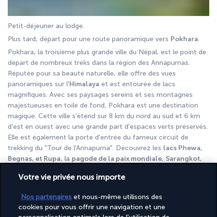
Petit-déjeuner au lodge.
Plus tard, départ pour une route panoramique vers 
Pokhara
.
Pokhara, la troisième plus grande ville du Népal, est le point de 
départ de nombreux treks dans la région des Annapurnas. 
Réputée pour sa beauté naturelle, elle offre des vues 
panoramiques sur l'
Himalaya
 et est entourée de lacs 
magnifiques. Avec ses paysages sereins et ses montagnes 
majestueuses en toile de fond, Pokhara est une destination 
magique. Cette ville s'étend sur 8 km du nord au sud et 6 km 
d'est en ouest avec une grande part d'espaces verts préservés. 
Elle est également la porte d'entrée du fameux circuit de 
trekking du "Tour de l'Annapurna". Découvrez les 
lacs Phewa, 
Begnas, et Rupa
, la 
pagode de la paix mondiale
, 
Sarangkot, 
les grottes de Davi
 et
 Gupteshwor
, ainsi que le 
musée 
Votre vie privée nous importe
international de l'alpinisme
 parmi les attractions 
incontournables de Pokhara.
Nos partenaires
et nous-même utilisons des
A l'arrivée, enregistrement à l'hôtel (Arrivée standard à 14h00).
cookies pour vous offrir une navigation et une
Après-midi: 
Monastère de Hyamja
pour une séance de prière