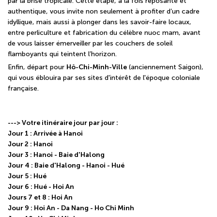
par la brise tropicale. Cette étape, à la fois reposante et 
authentique, vous invite non seulement à profiter d’un cadre 
idyllique, mais aussi à plonger dans les savoir-faire locaux, 
entre perliculture et fabrication du célèbre nuoc mam, avant 
de vous laisser émerveiller par les couchers de soleil 
flamboyants qui teintent l’horizon.
Enfin, départ pour 
Hô-Chi-Minh-Ville
 (anciennement Saigon), 
qui vous éblouira par ses sites d'intérêt de l'époque coloniale 
française.
---> Votre itinéraire jour par jour :
Jour 1 : Arrivée à Hanoi
Jour 2 : Hanoi
Jour 3 : Hanoi - Baie d'Halong
Jour 4 : Baie d'Halong - Hanoi - Hué
Jour 5 : Hué
Jour 6 : Hué - Hoi An
Jours 7 et 8 : Hoi An
Jour 9 : Hoi An - Da Nang - Ho Chi Minh