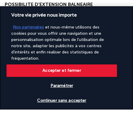
POSSIBILITE D'EXTENSION BALNEAIRE
Votre vie privée nous importe
Nos partenaires
et nous-même utilisons des
cookies pour vous offrir une navigation et une
personnalisation optimale lors de l'utilisation de
notre site, adapter les publicités à vos centres
d'intérêts et enfin réaliser des statistiques de
fréquentation.
Vous pouvez opter pour une extension balnéaire vers Phu 
Quoc à partir du Jour 9 comme suit : 
Accepter et fermer
Jour 9 | Hoi An - Da Nang - Vol vers Phu Quoc
Paramétrer
Petit déjeuner à l’hôtel. Transfert jusqu’à l’aéroport de Danang. 
Vol intérieur de Danang à 
Phu Quoc
. Transfert jusqu’à votre 
Vérifier les disponibilités
hôtel.
Continuer sans accepter
Suggestions de visites :
Bullez sur les plages paradisiaques de sable blanc fin, 
bordées de cocotiers. Notre sélection de plages : Sao, 
Khem, Ong Lang, Mong Tay, May Rut.