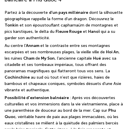
*
Partez à la découverte 
d’un pays millénaire
 dont la silhouette 
géographique rappelle la forme d’un dragon. Découvrez le 
Tonkin
 et son époustouflant capharnaüm de montagnes et 
pics karstiques, le delta du 
Fleuve Rouge
 et 
Hanoï
 qui a su 
garder son authenticité. 
Au centre l’
Annam 
et le contraste entre ses montagnes 
escarpées et ses nombreuses plages, la vieille ville de 
Hoi An
, 
les ruines 
Cham 
de
 My Son
, l’ancienne capitale 
Hué
 avec sa 
citadelle et ses tombeaux impériaux, tous offrant des 
panoramas magnifiques qui flatteront tous vos sens. La
Cochinchine
 au sud où tout n’est que rizières, haies de 
bambous et chapeaux coniques, symboles désuets d'une Asie 
vibrante et authentique.
Possibilité d'extension balnéaire 
: Après vos découvertes 
culturelles et vos immersions dans la vie vietnamienne, place à 
une parenthèse de douceur au bord de la mer. Cap sur 
Phu 
Quoc
, véritable havre de paix aux plages immaculées, où les 
eaux cristallines se mêlent à la quiétude des palmiers bercés 