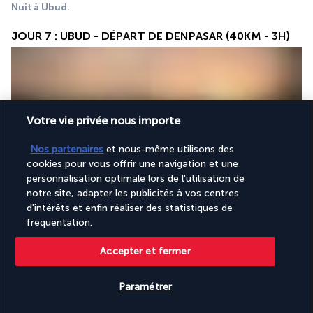
Nuit à Ubud.
JOUR 7 : UBUD - DÉPART DE DENPASAR (40KM - 3H)
Votre vie privée nous importe
Nos partenaires
et nous-même utilisons des
cookies pour vous offrir une navigation et une
Petit-déjeuner
 à votre hôtel puis programme 
libre
 jusqu'à 
personnalisation optimale lors de l'utilisation de
l'heure de départ. Transfert à l'aéroport pour prendre votre vol 
notre site, adapter les publicités à vos centres
de retour.
d'intérêts et enfin réaliser des statistiques de
fréquentation.
Vos hébergements
Accepter et fermer
Paramétrer
Durant votre circuit, vous serez logés dans des hôtels 4* 
(normes locales) ou similaires.
Vérifier les disponibilités