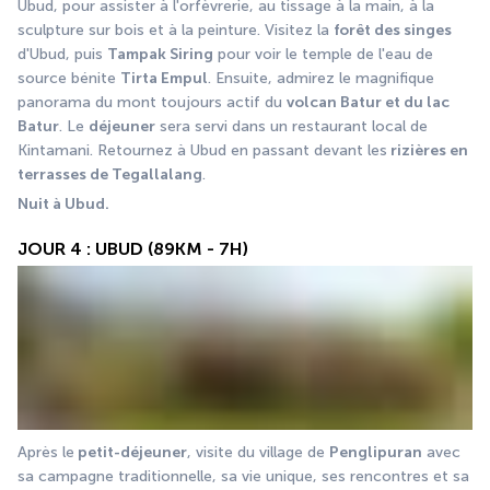
Ubud, pour assister à l'orfèvrerie, au tissage à la main, à la 
sculpture sur bois et à la peinture. Visitez la 
forêt des singes
d'Ubud, puis 
Tampak Siring
 pour voir le temple de l'eau de 
source bénite 
Tirta Empul
. Ensuite, admirez le magnifique 
panorama du mont toujours actif du 
volcan Batur et du lac 
Batur
. Le 
déjeuner
 sera servi dans un restaurant local de 
Kintamani. Retournez à Ubud en passant devant les
 rizières en 
terrasses de Tegallalang
.
Nuit à Ubud.
JOUR 4 : UBUD (89KM - 7H)
Après le
 petit-déjeuner
, visite du village de 
Penglipuran
 avec 
sa campagne traditionnelle, sa vie unique, ses rencontres et sa 