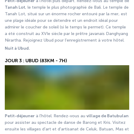
Petit-déjeuner
 à l'hôtel puis départ. Rendez-vous au temple de 
Tanah Lot
, le temple le plus photographié de Bali. Le temple de 
Tanah Lot, situé sur un énorme rocher entouré par la mer, est 
une plage idéale pour se détendre et un endroit idéal pour 
admirer le coucher de soleil (si le temps le permet). Ce temple 
a été construit au XVIe siècle par le prêtre javanais Danghyang 
Nirartha. Rejoignez Ubud pour l'enregistrement à votre hôtel.
Nuit à Ubud.
JOUR 3 : UBUD (83KM - 7H)
Petit-déjeuner
 à l'hôtel. Rendez-vous au 
village de Batubulan
pour assister au spectacle de danse de Barong et Kris. Visitez 
ensuite les villages d'art et d'artisanat de Celuk, Batuan, Mas et 