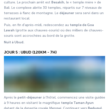
culture. Le prochain arrêt est 
Besakih
, le « temple mère » de 
Bali. Le complexe abrite 30 temples, répartis sur 7 niveaux de 
terrasses à flanc de montagne. Le 
déjeuner
 sera servi dans un 
restaurant local. 
Puis, en fin d'après-midi, redescendez au 
temple de Goa 
Lawah
 (grotte aux chauves-souris) où des milliers de chauves-
souris sont accrochées au bord de la grotte.
Nuit à Ubud.
JOUR 5 : UBUD (120KM - 7H)
Après le 
petit-déjeuner
 à l'hôtel, commencez une visite guidée 
à 9 heures en visitant le magnifique 
temple Taman Ayun
datant de la dynastie royale Mengwi. Continuez vers
 Bedugul
, 