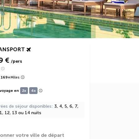
RANSPORT
9 €
/pers
 169
+
Miles
 voyage en
2x
4x
rées de séjour disponibles
3, 4, 5, 6, 7,
11, 12, 13 ou 14 nuits
ionner votre ville de départ