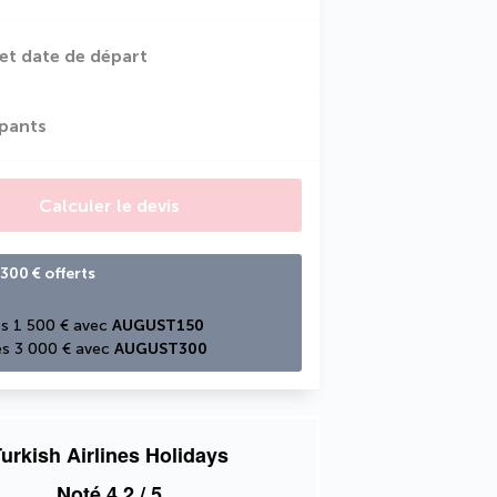
et date de départ
ipants
Calculer le devis
300 € offerts
s 1 500 € avec 
AUGUST150
s 3 000 € avec 
AUGUST300
urkish Airlines Holidays
Noté
4,2
/ 5