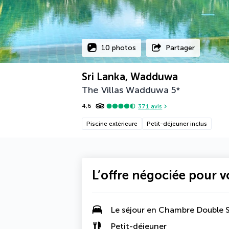
10 photos
Partager
Sri Lanka, Wadduwa
The Villas Wadduwa
5
*
4,6
371
avis
Piscine extérieure
Petit-déjeuner inclus
L’offre négociée pour 
Le séjour en
Chambre Double 
Petit-déjeuner