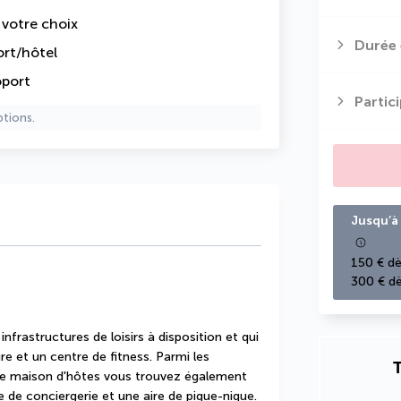
e votre choix
Durée 
ort/hôtel
oport
Partic
ptions.
Jusqu’à 
150 € dè
300 € dè
frastructures de loisirs à disposition et qui 
 et un centre de fitness. Parmi les 
T
te maison d'hôtes vous trouvez également 
ce de conciergerie et une aire de pique-nique.