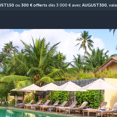
UST150
 ou 
300 € offerts
 dès 3 000 € avec 
AUGUST300
, vala