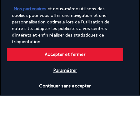
quartier où se trouve l'hôtel, de nombreux centres 
Nos partenaires
et nous-même utilisons des
commerciaux et boutiques vous invitent à faire du shopping. 
cookies pour vous offrir une navigation et une
Pour vous détendre après une longue journée, rendez-vous au 
personnalisation optimale lors de l'utilisation de
spa, dont le cadre de toute beauté rend chaque massage et 
notre site, adapter les publicités à vos centres
soin encore plus appréciable. Vous y trouverez également un 
d'intérêts et enfin réaliser des statistiques de
bain turc et un sauna.
fréquentation.
Plus de détails
Accepter et fermer
Paramétrer
Découvrir la destination
Vérifier les disponibilités
Continuer sans accepter
Informations utiles
Turkish Airlines Holidays