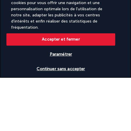
cookies pour vous offrir une navigation et une
personnalisation optimale lors de l'utilisation de
notre site, adapter les publicités à vos centres
d'intérêts et enfin réaliser des statistiques de
fréquentation.
Accepter et fermer
SUIVEZ-NOUS
Paramétrer
Vérifier les disponibilités
Continuer sans accepter
CONTACTEZ-NOUS
09 74 91 92 10
Réservations 7j/7 du lundi au vendredi de 10h à 20h. Le samedi et
dimanche de 10h à 19h
(Prix d'un appel local)