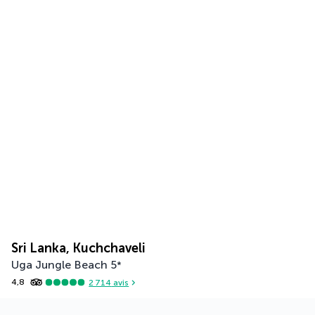
Sri Lanka, Kuchchaveli
Uga Jungle Beach
5
*
4,8
2 714
avis