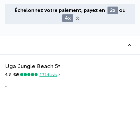
Échelonnez votre paiement, payez en
2x
ou
4x
Uga Jungle Beach
5
*
4,8
2 714
avis
-