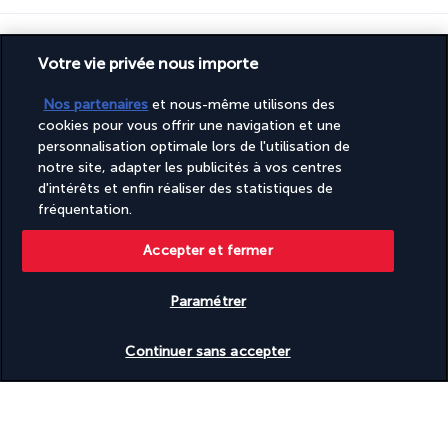
Informations utiles
Votre vie privée nous importe
Nos partenaires
et nous-même utilisons des
cookies pour vous offrir une navigation et une
personnalisation optimale lors de l'utilisation de
Turkish Airlines Holidays
notre site, adapter les publicités à vos centres
d'intérêts et enfin réaliser des statistiques de
Noté
4,2
/ 5
fréquentation.
Accepter et fermer
Basé sur
945
avis
Paramétrer
Vérifier les disponibilités
Continuer sans accepter
Nos experts à votre écoute