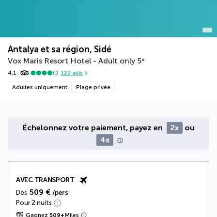
Antalya et sa région, Sidé
Vox Maris Resort Hotel - Adult only
5
*
4,1
122
avis
Adultes uniquement
Plage privée
Échelonnez votre paiement, payez en
2x
ou
4x
AVEC TRANSPORT
509 €
Dès
/pers
Pour 2 nuits
Gagnez
509
+
Miles