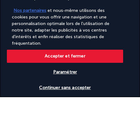
Nos partenaires
et nous-même utilisons des
cookies pour vous offrir une navigation et une
Découvrir la destination
personnalisation optimale lors de l'utilisation de
notre site, adapter les publicités à vos centres
d'intérêts et enfin réaliser des statistiques de
Informations utiles
fréquentation.
Accepter et fermer
Paramétrer
Turkish Airlines Holidays
Vérifier les disponibilités
Noté
4,2
/ 5
Continuer sans accepter
Basé sur
948
avis