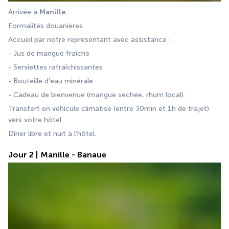
Arrivée à 
Manille.
Formalités douanières. 
Accueil par notre représentant avec assistance : 
- Jus de mangue fraîche 
- Serviettes rafraîchissantes 
- Bouteille d’eau minérale 
- Cadeau de bienvenue (mangue séchée, rhum local). 
Transfert en véhicule climatisé (entre 30min et 1h de trajet) 
vers votre hôtel.
Dîner libre et nuit à l’hôtel.
Jour 2 | Manille - Banaue