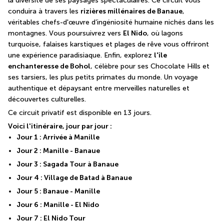
la diversité de ses paysages spectaculaires. Ce circuit vous 
conduira à travers les 
rizières millénaires de Banaue
, 
véritables chefs-d'œuvre d’ingéniosité humaine nichés dans les 
montagnes. Vous poursuivrez vers 
El Nido
, où lagons 
turquoise, falaises karstiques et plages de rêve vous offriront 
une expérience paradisiaque. Enfin, explorez 
l'île 
enchanteresse de Bohol
, célèbre pour ses Chocolate Hills et 
ses tarsiers, les plus petits primates du monde. Un voyage 
authentique et dépaysant entre merveilles naturelles et 
découvertes culturelles.
Ce circuit privatif est disponible en 13 jours.
Voici l'itinéraire, jour par jour : 
Jour 1 : Arrivée à Manille
Jour 2 : Manille - Banaue
Jour 3 : Sagada Tour à Banaue
Jour 4 : Village de Batad à Banaue
Jour 5 : Banaue - Manille
Jour 6 : Manille - El Nido
Jour 7 : El Nido Tour