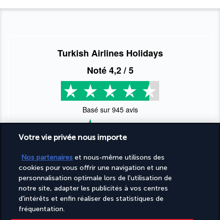
Turkish Airlines Holidays
Noté
4,2
/ 5
Basé sur
945
avis
Votre vie privée nous importe
Nos partenaires
et nous-même utilisons des
cookies pour vous offrir une navigation et une
Nos experts à votre écoute
personnalisation optimale lors de l'utilisation de
notre site, adapter les publicités à vos centres
09 74 91 92 10
d'intérêts et enfin réaliser des statistiques de
fréquentation.
Réservations 7j/7 du lundi au vendredi de 10h à 20h. Le samedi