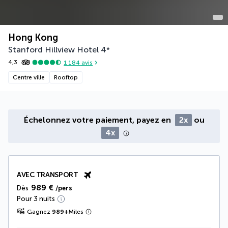
Hong Kong
Stanford Hillview Hotel
4
*
4,3
1 184
avis
Centre ville
Rooftop
Échelonnez votre paiement, payez en
2x
ou
4x
AVEC TRANSPORT
989 €
Dès
/pers
Pour 3 nuits
Gagnez
989
+
Miles