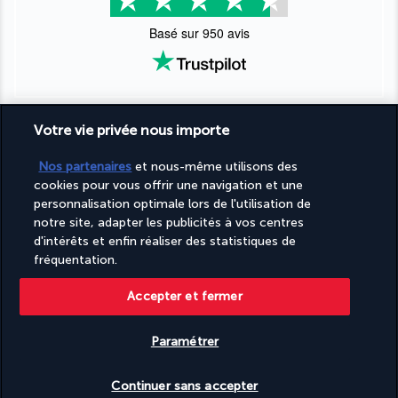
Basé sur
950
avis
Votre vie privée nous importe
Nos experts à votre écoute
Nos partenaires
et nous-même utilisons des
09 74 91 92 10
cookies pour vous offrir une navigation et une
personnalisation optimale lors de l'utilisation de
notre site, adapter les publicités à vos centres
Réservations 7j/7 du lundi au vendredi de 10h à 20h. Le samedi
d'intérêts et enfin réaliser des statistiques de
et dimanche de 10h à 19h
fréquentation.
(Prix d'un appel local)
Accepter et fermer
Depuis l’étranger et les DROM-COM
+33 9 74 91 92 10
(Prix d’un appel international)
Paramétrer
Référence produit : 291388
Vérifier les disponibilités
Continuer sans accepter