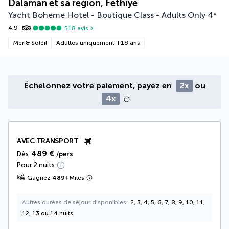
Dalaman et sa région, Fethiye
Yacht Boheme Hotel - Boutique Class - Adults Only
4
*
4,9
518
avis
Mer & Soleil
Adultes uniquement +18 ans
Échelonnez votre paiement, payez en
2x
ou
4x
AVEC TRANSPORT
489 €
Dès
/pers
Pour 2 nuits
Gagnez
489
+
Miles
Autres durées de séjour disponibles
2, 3, 4, 5, 6, 7, 8, 9, 10, 11,
12, 13 ou 14 nuits