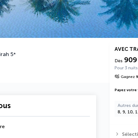
AVEC T
irah
5
*
909
Dès
Pour 3 nuits
Gagnez
Payez votre
vous
Autres du
8, 9, 10, 
re
Sélect