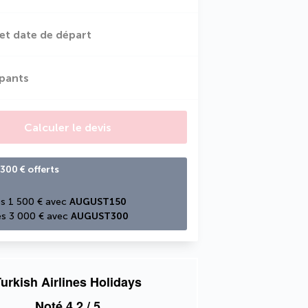
et date de départ
ipants
Calculer le devis
300 € offerts
s 1 500 € avec 
AUGUST150
s 3 000 € avec 
AUGUST300
urkish Airlines Holidays
Noté
4,2
/ 5