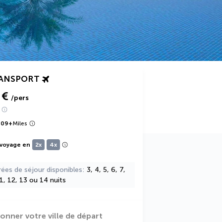
RANSPORT
 €
/pers
909
+
Miles
 voyage en
2x
4x
rées de séjour disponibles
3, 4, 5, 6, 7,
11, 12, 13 ou 14 nuits
ionner votre ville de départ