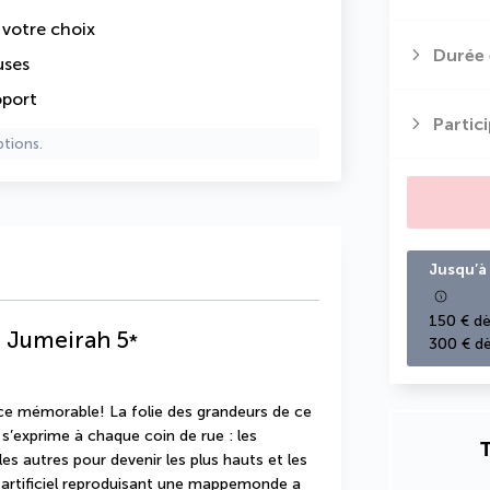
e votre choix
Durée 
uses
oport
Partic
ptions.
Jusqu’à 
150 € dè
m Jumeirah
5
*
300 € dè
e mémorable! La folie des grandeurs de ce 
 s’exprime à chaque coin de rue : les 
T
es autres pour devenir les plus hauts et les 
 artificiel reproduisant une mappemonde a 