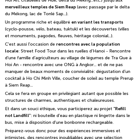
Hoi An, citadelles de Hue, delta du Meking...etc.) jusqu'aux 
merveilleux temples de Siem Reap 
(avec passage par le delta 
du Mékong, lac de Tonlé Sap...).
Un programme riche et équilibré 
en variant les transports
(cyclo-pousse, vélo, bateau, tuktuk) et les découvertes (villes 
et monuments, pagodes, fleuves, héritage colonial...).
C'est aussi l'occasion de 
rencontres avec la population 
locale
: Street Food Tour dans les ruelles d’Hanoi - Rencontre 
d’une famille d’agriculteurs au village de légumes de Tra Que à 
Hoi An - rencontre avec une ONG à Angkor... et de ne pas 
manquer de beaux moments de convivialité: dégustation d’un 
cocktail à Ho Chi Minh Ville, coucher de soleil au temple Prerup 
à Siem Reap...
Cela se fera en groupe en privilégiant autant que possible les 
structures de charmes, authentiques et chaleureuses. 
Et dans un souci éthique, vous participerez au projet "
Refill 
not Landfill
": ni bouteille d’eau en plastique ni lingette dans le 
bus, mise à disposition d'une bonbonne rechargeable.
Préparez-vous donc pour des expériences immersives et 
intimistes, des rencontres inoubliables avec une sélection 