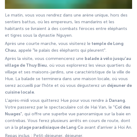
Le matin, vous vous rendrez dans une arène unique, hors des 
sentiers battus, où les empereurs, les mandarins et les 
habitants se livraient à des combats féroces entre éléphants 
et tigres sous la dynastie Nguyen.
Après une courte marche, vous visiterez le
 temple de Long 
Chau
, appelé "le palais des éléphants qui pleurent".
Après la visite, vous commencerez une 
balade à vélo jusqu'au 
village de Thuy Bieu
, où vous explorerez les vieux quartiers du 
village et ses maisons-jardins, une caractéristique de la ville de 
Hue. La balade se terminera dans une maison locale, où vous 
serez accueilli par l'hôte et où vous dégusterez un 
déjeuner de 
cuisine locale
.
L'après-midi vous quitterez Hue pour vous rendre à 
Danang
. 
Votre passerez par le spectaculaire col de Hai Van, le "
Col des 
Nuages
", qui offre une superbe vue panoramique sur la baie en 
contrebas. Vous ferez plusieurs arrêts en cours de route, dont 
un à la 
plage paradisiaque de Lang Co
 avant d'arriver à Hoi An.
Repas inclus : Petit-déjeuner, déjeuner.