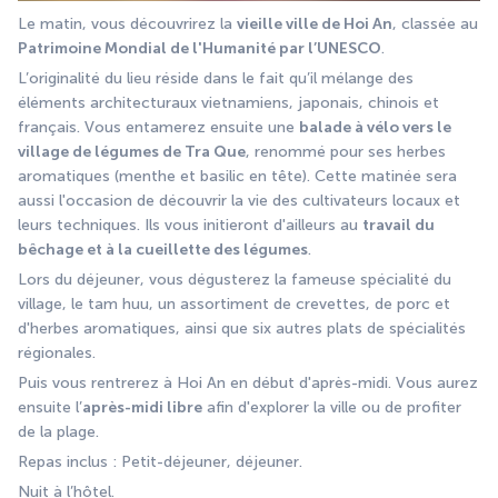
Le matin, vous découvrirez la 
vieille ville de Hoi An
, classée au 
Patrimoine Mondial de l'Humanité par l’UNESCO
.
L’originalité du lieu réside dans le fait qu’il mélange des 
éléments architecturaux vietnamiens, japonais, chinois et 
français. Vous entamerez ensuite une 
balade à vélo vers le 
village de légumes de Tra Que
, renommé pour ses herbes 
aromatiques (menthe et basilic en tête). Cette matinée sera 
aussi l'occasion de découvrir la vie des cultivateurs locaux et 
leurs techniques. Ils vous initieront d'ailleurs au 
travail du 
bêchage et à la cueillette des légumes
.
Lors du déjeuner, vous dégusterez la fameuse spécialité du 
village, le tam huu, un assortiment de crevettes, de porc et 
d'herbes aromatiques, ainsi que six autres plats de spécialités 
régionales.
Puis vous rentrerez à Hoi An en début d'après-midi. Vous aurez 
ensuite l’
après-midi libre
 afin d'explorer la ville ou de profiter 
de la plage.
Repas inclus : Petit-déjeuner, déjeuner.
Nuit à l’hôtel.