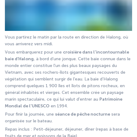
Vous partirez le matin par la route en direction de Halong, où 
vous arriverez vers midi.
Vous embarquerez pour une 
croisière dans l'incontournable 
baie d’Halong
, à bord d’une jonque. Cette baie connue dans le 
monde entier constitue l'un des plus beaux paysages du 
Vietnam, avec ses rochers-îlots gigantesques recouverts de 
végétation qui semblent surgir de l'eau. La baie d’Halong 
comprend quelques 1 900 îles et îlots de pitons rocheux, en 
général inhabités et vierges. Cet ensemble crée un paysage 
marin spectaculaire, ce qui lui valut d'entrer au 
Patrimoine 
Mondial de l'UNESCO
 en 1994.
Pour finir la journée, une 
séance de pêche nocturne
 sera 
organisée sur le bateau.
Repas inclus : Petit-déjeuner, déjeuner, dîner (repas à base de 
fruits de mer et poissons de la Baie).