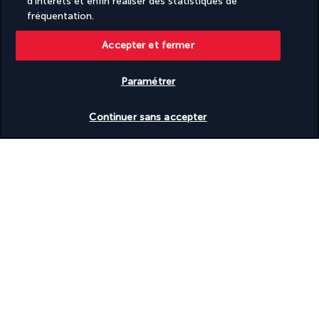
d'intérêts et enfin réaliser des statistiques de
Qiblatain). Ensuite retour à l’hôtel pour une petite pause avant 
fréquentation.
de passer une après-midi spirituelle à Al-Masjid an-Nabawi.
Accepter et fermer
Déjeuner et dîner libres, nuit à l'hôtel 
JOUR 9 : MEDINE
Paramétrer
Vérifier les disponibilités
Continuer sans accepter
Après la prière de Fajr à Al-Masjid al-Nabawi, petit-déjeuner à 
l'hôtel. Vous vous dirigerez vers la Montagne Ohoud, le 
cimetière des martyrs d'Ohoud et pour prier à la mosquée 
Ohoud. Retour à l'hôtel et poursuite de la vie spirituelle à Al 
Haram al-Nabawi. Vous pouvez aussi profiter de cette journée 
pour visiter Rawda al-Charifa. 
Déjeuner et dîner libres, nuit à l'hôtel