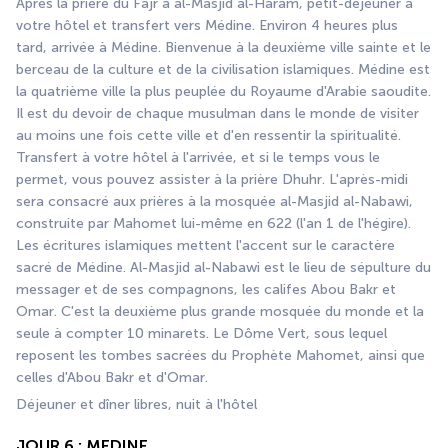
Après la prière du Fajr à al-Masjid al-Harâm, petit-déjeuner à 
votre hôtel et transfert vers Médine. Environ 4 heures plus 
tard, arrivée à Médine. Bienvenue à la deuxième ville sainte et le 
berceau de la culture et de la civilisation islamiques. Médine est 
la quatrième ville la plus peuplée du Royaume d'Arabie saoudite. 
Il est du devoir de chaque musulman dans le monde de visiter 
au moins une fois cette ville et d'en ressentir la spiritualité. 
Transfert à votre hôtel à l'arrivée, et si le temps vous le 
permet, vous pouvez assister à la prière Dhuhr. L'après-midi 
sera consacré aux prières à la mosquée al-Masjid al-Nabawi, 
construite par Mahomet lui-même en 622 (l'an 1 de l'hégire). 
Les écritures islamiques mettent l'accent sur le caractère 
sacré de Médine. Al-Masjid al-Nabawi est le lieu de sépulture du 
messager et de ses compagnons, les califes Abou Bakr et 
Omar. C'est la deuxième plus grande mosquée du monde et la 
seule à compter 10 minarets. Le Dôme Vert, sous lequel 
reposent les tombes sacrées du Prophète Mahomet, ainsi que 
celles d'Abou Bakr et d'Omar.
Déjeuner et dîner libres, nuit à l'hôtel 
JOUR 6 : MEDINE