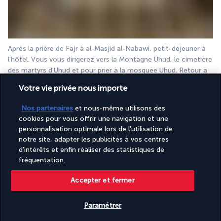
Après la prière de Fajr à al-Masjid al-Nabawi, petit-déjeuner à 
l'hôtel. Vous vous dirigerez vers la Montagne Uhud, le cimetière 
des martyrs d'Uhud et pour prier à la mosquée Uhud. Retour à 
l'hôtel et poursuite de la vie spirituelle à Al Haram an-Nabawi. 
Votre vie privée nous importe
Vous pouvez aussi profiter de cette journée pour visiter ar-
Rawdah ach-Chariifah.
Nos partenaires
et nous-même utilisons des
Déjeuner et dîner à l'hôtel 
cookies pour vous offrir une navigation et une
personnalisation optimale lors de l'utilisation de
JOUR 8 : MEDINE - RIYADH
notre site, adapter les publicités à vos centres
d'intérêts et enfin réaliser des statistiques de
fréquentation.
Accepter et fermer
Paramétrer