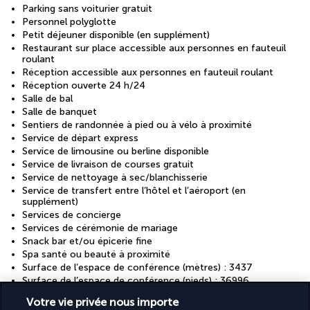
Parking sans voiturier gratuit
Personnel polyglotte
Petit déjeuner disponible (en supplément)
Restaurant sur place accessible aux personnes en fauteuil
roulant
Réception accessible aux personnes en fauteuil roulant
Réception ouverte 24 h/24
Salle de bal
Salle de banquet
Sentiers de randonnée à pied ou à vélo à proximité
Service de départ express
Service de limousine ou berline disponible
Service de livraison de courses gratuit
Service de nettoyage à sec/blanchisserie
Service de transfert entre l’hôtel et l’aéroport (en
supplément)
Services de concierge
Services de cérémonie de mariage
Snack bar et/ou épicerie fine
Spa santé ou beauté à proximité
Surface de l’espace de conférence (mètres) : 3437
Surface de l’espace de conférence (pieds) : 36996
Télévision dans les espaces communs
Votre vie privée nous importe
VTT à proximité