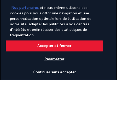
Nos partenaires
et nous-même utilisons des
cookies pour vous offrir une navigation et une
Découvrir la destination
personnalisation optimale lors de l'utilisation de
notre site, adapter les publicités à vos centres
d'intérêts et enfin réaliser des statistiques de
Informations utiles
fréquentation.
Accepter et fermer
Paramétrer
Turkish Airlines Holidays
Vérifier les disponibilités
Noté
4,2
/ 5
Continuer sans accepter
Basé sur
954
avis