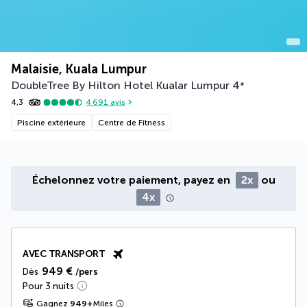
Malaisie, Kuala Lumpur
DoubleTree By Hilton Hotel Kualar Lumpur
4
*
4,3
4 691
avis
Piscine extérieure
Centre de Fitness
Échelonnez votre paiement, payez en
2x
ou
4x
AVEC TRANSPORT
949 €
Dès
/pers
Pour 3 nuits
Gagnez
949
+
Miles