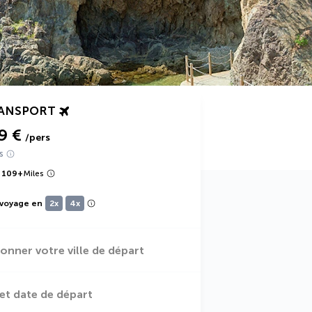
RANSPORT
9 €
/pers
s
 109
+
Miles
 voyage en
2x
4x
ionner votre ville de départ
et date de départ