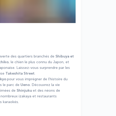
erte des quartiers branchés de 
Shibuya et 
chiko
, le chien le plus connu du Japon, et 
aponaise. Laissez-vous surprendre par les 
use 
Takeshita Street
. 
okyo 
pour vous imprégner de l’histoire du 
s le parc de 
Ueno
. Découvrez la vie 
nimées de 
Shinjuku 
et des néons de 
 nombreux izakaya et restaurants 
es karaokés.