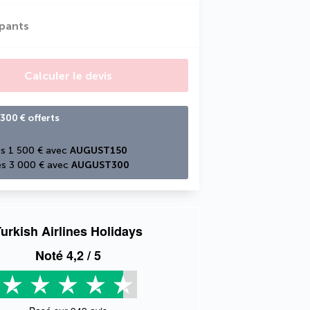
ipants
Calculer le devis
300 € offerts
s 1 500 € avec 
AUGUST150
s 3 000 € avec 
AUGUST300
urkish Airlines Holidays
Noté
4,2
/ 5