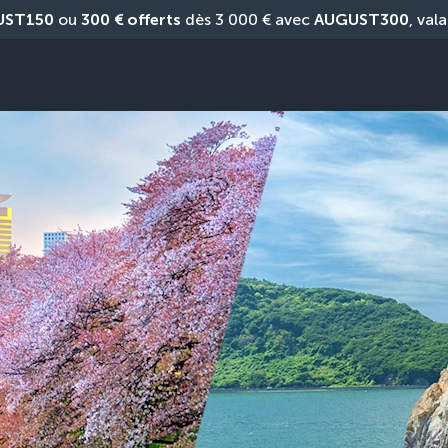
UST150
 ou 
300 € offerts
 dès 3 000 € avec 
AUGUST300
, vala