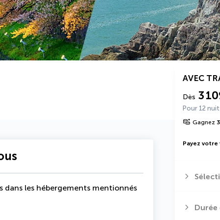
AVEC T
3 10
Dès
Pour 12 nuit
Gagnez
3
Payez votre
vous
Sélect
uits dans les hébergements mentionnés
Durée 