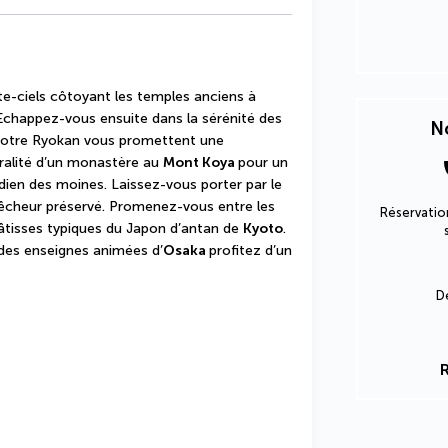
Après une halte entre les immenses gratte-ciels côtoyant les temples anciens à 
 Echappez-vous ensuite dans la sérénité des 
No
otre Ryokan vous promettent une 
ralité d’un monastère au 
Mont Koya 
pour un 
idien des moines. Laissez-vous porter par le 
 pêcheur préservé. Promenez-vous entre les 
Réservation
bâtisses typiques du Japon d’antan de 
Kyoto
. 
des enseignes animées d’
Osaka 
profitez d’un 
D