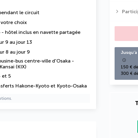
Partic
endant le circuit
e votre choix
 - hôtel inclus en navette partagée
r 9 au jour 13
ur 8 au jour 9
Jusqu’à 
ousine-bus centre-ville d'Osaka -
Kansai (KIX)
150 € dè
300 € dè
 et 5
transferts Hakone-Kyoto et Kyoto-Osaka
ptions.
T