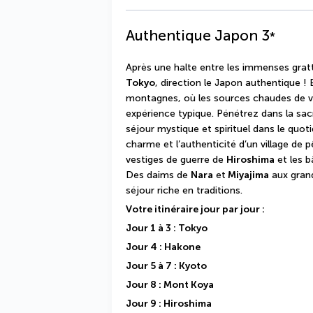
Authentique Japon
3
*
Tokyo
, direction le Japon authentique !
montagnes, où les sources chaudes de v
expérience typique. Pénétrez dans la sac
séjour mystique et spirituel dans le quot
charme et l’authenticité d’un village de
vestiges de guerre de 
Hiroshima
 et les 
Des daims de 
Nara
 et
 Miyajima
 aux gran
séjour riche en traditions.
Votre itinéraire jour par jour : 
Jour 1 à 3 : Tokyo
Jour 4 : Hakone
Jour 5 à 7 : Kyoto
Jour 8 : Mont Koya
Jour 9 : Hiroshima