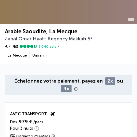
Arabie Saoudite, La Mecque
Jabal Omar Hyatt Regency Makkah
5
*
4,7
5 040
avis
La Mecque
Umrah
Échelonnez votre paiement, payez en
2x
ou
4x
AVEC TRANSPORT
979 €
Dès
/pers
Pour 3 nuits
Gagnez
979
+
Miles