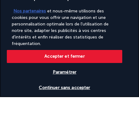
Nos partenaires
et nous-même utilisons des
cookies pour vous offrir une navigation et une
BON A SAVOIR
personnalisation optimale lors de l'utilisation de
notre site, adapter les publicités à vos centres
d'intérêts et enfin réaliser des statistiques de
Informations utiles
fréquentation.
Accepter et fermer
Paramétrer
Turkish Airlines Holidays
Vérifier les disponibilités
Noté
4,2
/ 5
Continuer sans accepter
Basé sur
951
avis