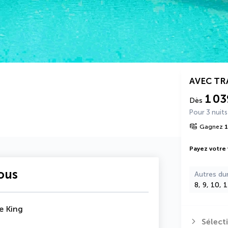
AVEC T
1 03
Dès
Pour 3 nuits
Gagnez
1
Payez votre
vous
Autres du
8, 9, 10, 
e King
Sélect