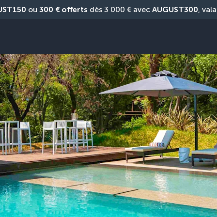
UST150
 ou 
300 € offerts
 dès 3 000 € avec 
AUGUST300
, vala