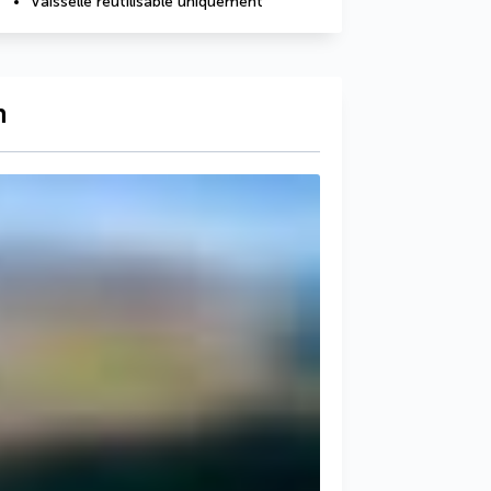
Vaisselle réutilisable uniquement
n