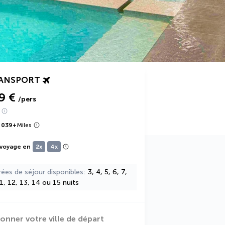
RANSPORT
9 €
/pers
 039
+
Miles
 voyage en
2x
4x
rées de séjour disponibles
3, 4, 5, 6, 7,
11, 12, 13, 14 ou 15 nuits
ionner votre ville de départ