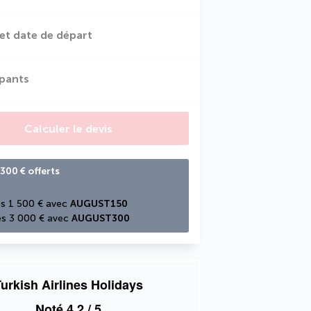
et date de départ
ipants
Calculer le devis
300 € offerts
s 1 500 € avec 
AUGUST150
s 3 000 € avec 
AUGUST300
urkish Airlines Holidays
Noté
4,2
/ 5