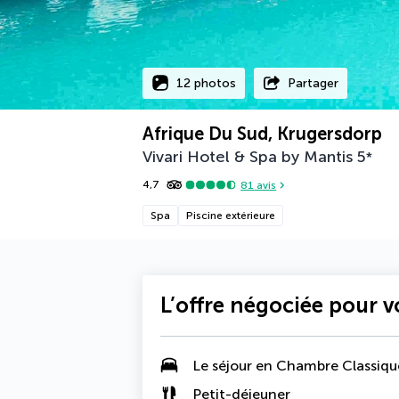
12 photos
Partager
Afrique Du Sud, Krugersdorp
Vivari Hotel & Spa by Mantis
5
*
4,7
81
avis
Spa
Piscine extérieure
L’offre négociée pour 
Le séjour en
Chambre Classiqu
Petit-déjeuner