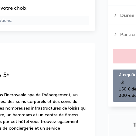
e votre choix
Durée 
ptions.
Partic
s
5
*
Jusqu’à 
150 € dè
l'incroyable spa de l'hébergement, un 
300 € dè
s, des soins corporels et des soins du 
es nombreuses infrastructures de loisirs qui 
re, un hammam et un centre de fitness. 
s par cet hôtel vous trouvez également 
T
e de conciergerie et un service 