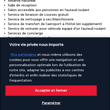
Réserve naturelle
Salle de réception
Salon accessible aux personnes en fauteuil roulant
Service de livraison de courses gratuit
Service de nettoyage à sec/blanchisserie
Service de transfert de l’aéroport à l’hôtel (en supplément)
Service de voiturier pour véhicule équipé d’un fauteuil roulant
Services de concierge
Snack bar et/ou épicerie fine
Surface de l’espace de conférence (mètres) : 110
Votre vie privée nous importe
Surface de l’espace de conférence (pieds) : 1184
Toilettes publiques accessibles aux personnes en fauteuil
Nos partenaires
et nous-même utilisons des
roulant
cookies pour vous offrir une navigation et une
Visites privées du vignoble
personnalisation optimale lors de l'utilisation de
Visites publiques du vignoble
notre site, adapter les publicités à vos centres
d'intérêts et enfin réaliser des statistiques de
Découvrir la destination
fréquentation.
Accepter et fermer
Informations utiles
Paramétrer