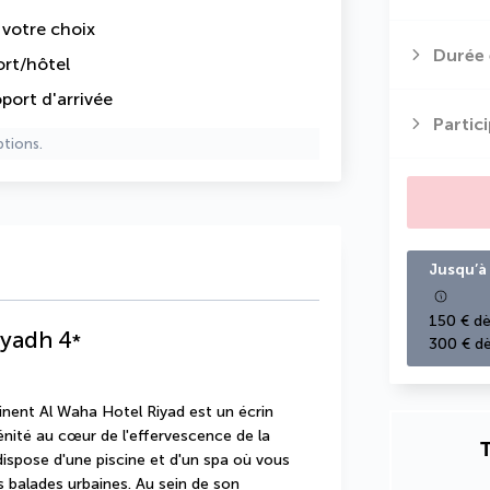
e votre choix
Durée 
ort/hôtel
oport d'arrivée
Partic
ptions.
Jusqu’à 
150 € dè
iyadh
4
*
300 € dè
tinent Al Waha Hotel Riyad est un écrin 
nité au cœur de l'effervescence de la 
T
ispose d'une piscine et d'un spa où vous 
 balades urbaines. Au sein de son 