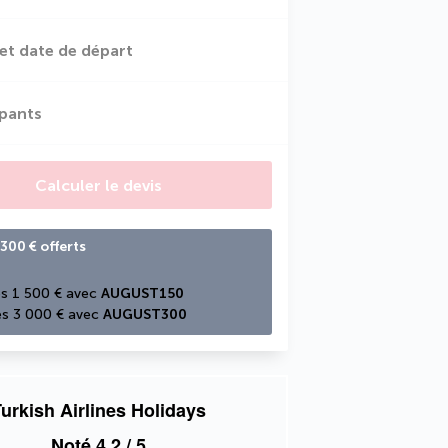
et date de départ
ipants
Calculer le devis
300 € offerts
s 1 500 € avec 
AUGUST150
s 3 000 € avec 
AUGUST300
urkish Airlines Holidays
Noté
4,2
/ 5