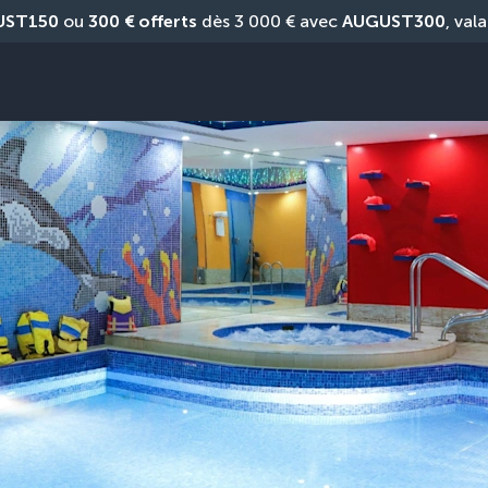
UST150
 ou 
300 € offerts
 dès 3 000 € avec 
AUGUST300
, vala