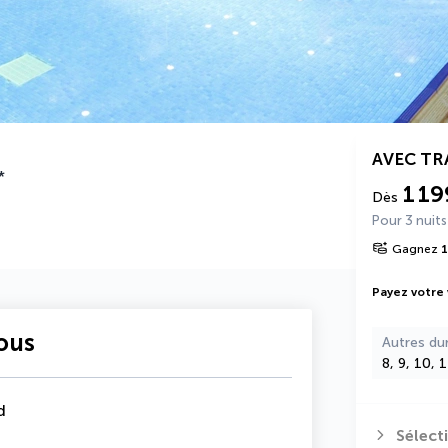
AVEC T
*
1 19
Dès
Pour 3 nuits
Gagnez
1
Payez votre
vous
Autres du
8, 9, 10, 
d
Sélect