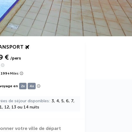
RANSPORT
9 €
/pers
 199
+
Miles
 voyage en
2x
4x
rées de séjour disponibles
3, 4, 5, 6, 7,
11, 12, 13 ou 14 nuits
ionner votre ville de départ