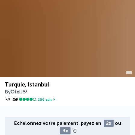
Turquie, Istanbul
ByOtell
5
*
3,9
286
avis
Échelonnez votre paiement, payez en
2x
ou
4x