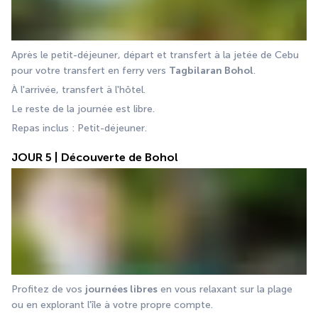
Après le petit-déjeuner, départ et transfert à la jetée de Cebu 
pour votre transfert en ferry vers 
Tagbilaran Bohol
. 
À l'arrivée, transfert à l'hôtel. 
Le reste de la journée est libre. 
Repas inclus : Petit-déjeuner.
JOUR 5 | Découverte de Bohol
Profitez de vos 
journées libres
 en vous relaxant sur la plage 
ou en explorant l'île à votre propre compte. 