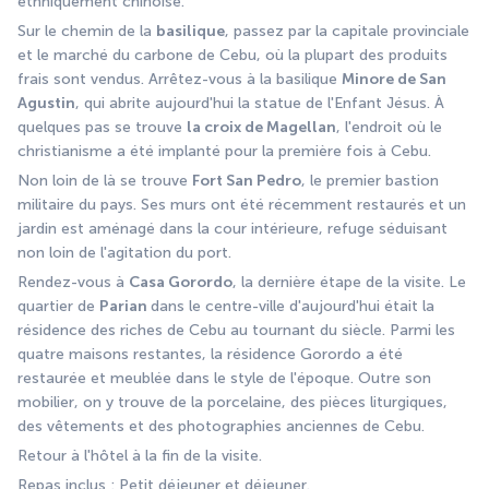
ethniquement chinoise. 
Sur le chemin de la 
basilique
, passez par la capitale provinciale 
et le marché du carbone de Cebu, où la plupart des produits 
frais sont vendus. Arrêtez-vous à la basilique 
Minore de San 
Agustin
, qui abrite aujourd'hui la statue de l'Enfant Jésus. À 
quelques pas se trouve 
la croix de Magellan
, l'endroit où le 
christianisme a été implanté pour la première fois à Cebu. 
Non loin de là se trouve 
Fort San Pedro
, le premier bastion 
militaire du pays. Ses murs ont été récemment restaurés et un 
jardin est aménagé dans la cour intérieure, refuge séduisant 
non loin de l'agitation du port. 
Rendez-vous à 
Casa Gorordo
, la dernière étape de la visite. Le 
quartier de 
Parian 
dans le centre-ville d'aujourd'hui était la 
résidence des riches de Cebu au tournant du siècle. Parmi les 
quatre maisons restantes, la résidence Gorordo a été 
restaurée et meublée dans le style de l'époque. Outre son 
mobilier, on y trouve de la porcelaine, des pièces liturgiques, 
des vêtements et des photographies anciennes de Cebu. 
Retour à l'hôtel à la fin de la visite.
Repas inclus : Petit déjeuner et déjeuner.