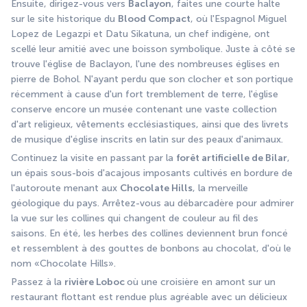
Ensuite, dirigez-vous vers 
Baclayon
, faites une courte halte 
sur le site historique du 
Blood Compact
, où l'Espagnol Miguel 
Lopez de Legazpi et Datu Sikatuna, un chef indigène, ont 
scellé leur amitié avec une boisson symbolique. Juste à côté se 
trouve l'église de Baclayon, l'une des nombreuses églises en 
pierre de Bohol. N'ayant perdu que son clocher et son portique 
récemment à cause d'un fort tremblement de terre, l'église 
conserve encore un musée contenant une vaste collection 
d'art religieux, vêtements ecclésiastiques, ainsi que des livrets 
de musique d'église inscrits en latin sur des peaux d'animaux. 
Continuez la visite en passant par la 
forêt artificielle de Bilar
, 
un épais sous-bois d'acajous imposants cultivés en bordure de 
l'autoroute menant aux 
Chocolate Hills
, la merveille 
géologique du pays. Arrêtez-vous au débarcadère pour admirer 
la vue sur les collines qui changent de couleur au fil des 
saisons. En été, les herbes des collines deviennent brun foncé 
et ressemblent à des gouttes de bonbons au chocolat, d'où le 
nom «Chocolate Hills». 
Passez à la 
rivière Loboc 
où une croisière en amont sur un 
restaurant flottant est rendue plus agréable avec un délicieux 