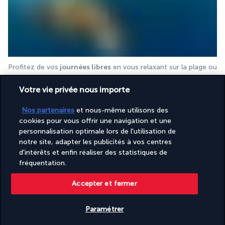
Profitez de vos
 journées libres
 en vous relaxant sur la plage ou 
en explorant l'île à votre convenance. 
Votre vie privée nous importe
Repas inclus : Petit-déjeuner.
Nos partenaires
et nous-même utilisons des
JOUR 11 | Siquijor
cookies pour vous offrir une navigation et une
personnalisation optimale lors de l'utilisation de
notre site, adapter les publicités à vos centres
d'intérêts et enfin réaliser des statistiques de
fréquentation.
Accepter et fermer
Après le petit-déjeuner, départ et transfert à la jetée de 
Paramétrer
Dumaguete pour votre
 transfert en ferry vers Siquijor
. À 