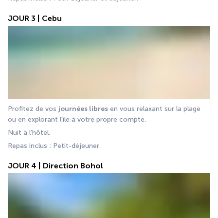
JOUR 3 | Cebu
Profitez de vos 
journées libres
 en vous relaxant sur la plage 
ou en explorant l'île à votre propre compte. 
Nuit à l'hôtel.
Repas inclus : Petit-déjeuner.
JOUR 4 | Direction Bohol