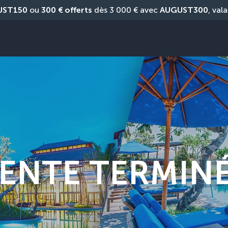
UST150
 ou 
300 € offerts
 dès 3 000 € avec 
AUGUST300
, vala
ENTE TERMIN