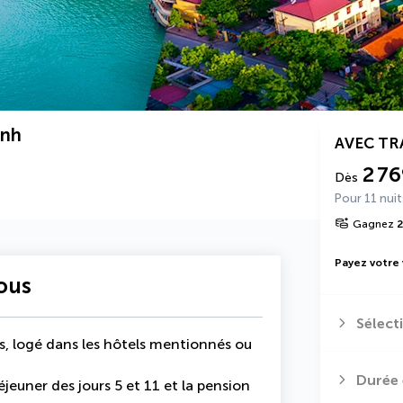
inh
AVEC T
2 76
Dès
Pour 11 nuit
Gagnez
2
Payez votre
vous
Sélect
its, logé dans les hôtels mentionnés ou
Durée 
éjeuner des jours 5 et 11 et la pension