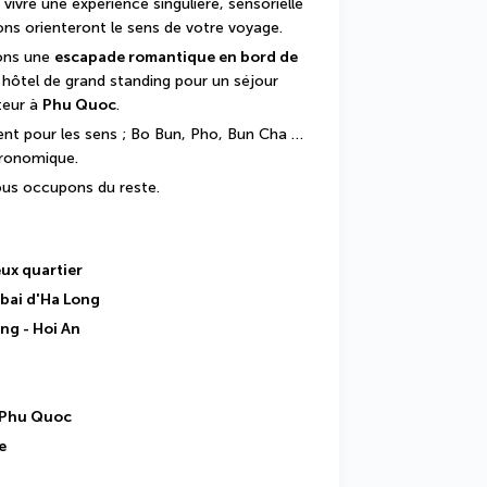
vivre une expérience singulière, sensorielle 
ons orienteront le sens de votre voyage.
ons une 
escapade romantique en bord de 
hôtel de grand standing pour un séjour 
eur à 
Phu Quoc
.
nt pour les sens ; Bo Bun, Pho, Bun Cha … 
tronomique.
ous occupons du reste.
eux quartier
a bai d'Ha Long
ng - Hoi An
à Phu Quoc
e