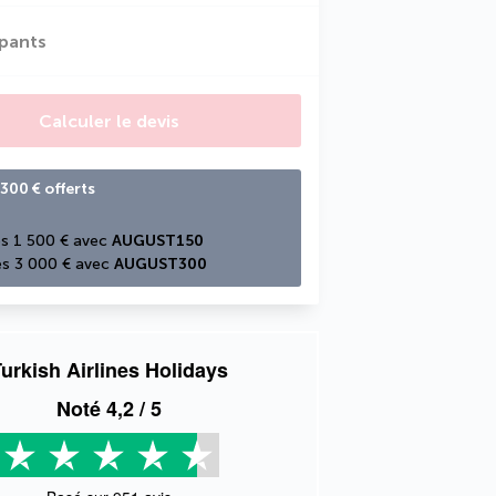
ipants
Calculer le devis
300 € offerts
s 1 500 € avec 
AUGUST150
s 3 000 € avec 
AUGUST300
urkish Airlines Holidays
Noté
4,2
/ 5