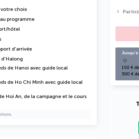
e votre choix
Partic
s au programme
ort/hôtel
s
oport d'arrivée
Jusqu’à 
ie d'Halong
ieds de Hanoi avec guide local
150 € dè
300 € dè
ieds de Ho Chi Minh avec guide local
 de Hoi An, de la campagne et le cours
T
ptions.