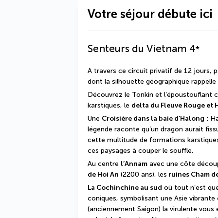
Votre séjour débute ici
Senteurs du Vietnam
4
*
A travers ce circuit privatif de 12 jours,
dont la silhouette géographique rappelle
Découvrez le Tonkin et l’époustouflant
karstiques, le 
delta du Fleuve Rouge et 
Une 
Croisière dans la baie d’Halong
 : H
légende raconte qu’un dragon aurait fis
cette multitude de formations karstiques
ces paysages à couper le souffle.
Au centre 
l’Annam
 avec une côte découp
de Hoi An
 (2200 ans), les
 ruines Cham d
La Cochinchine au sud
 où tout n’est qu
coniques, symbolisant une Asie vibrante 
(anciennement Saigon) la virulente vous éb