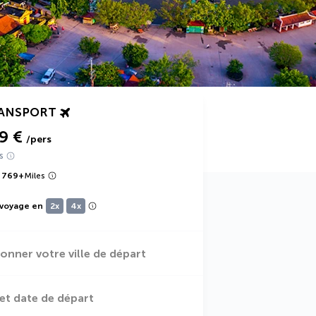
RANSPORT
9 €
/pers
s
 769
+
Miles
 voyage en
2x
4x
ionner votre ville de départ
et date de départ