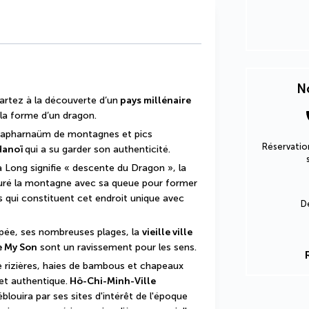
No
 partez à la découverte d’un
 pays millénaire
 la forme d’un dragon.
 capharnaüm de montagnes et pics 
Réservation
Hanoï 
qui a su garder son authenticité.
a Long signifie « descente du Dragon », la 
suré la montagne avec sa queue pour former 
 qui constituent cet endroit unique avec 
D
ée, ses nombreuses plages, la 
vieille ville 
e My Son
 sont un ravissement pour les sens.
e rizières, haies de bambous et chapeaux 
et authentique.
 Hô-Chi-Minh-Ville 
louira par ses sites d'intérêt de l'époque 