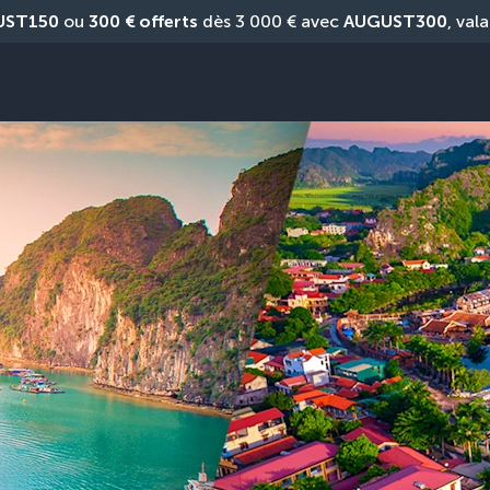
UST150
 ou 
300 € offerts
 dès 3 000 € avec 
AUGUST300
, vala