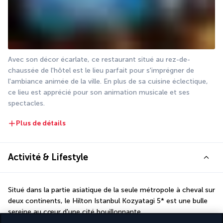
Avec son décor écarlate, ce restaurant situé au rez-de-
chaussée de l'hôtel est le lieu parfait pour s'imprégner de 
l'ambiance animée de la ville. En plus de sa cuisine éclectique, 
ce lieu est apprécié pour son animation musicale et ses 
spectacles.
Plus de détails
Activité & Lifestyle
Situé dans la partie asiatique de la seule métropole à cheval sur 
deux continents, le Hilton Istanbul Kozyatagi 5* est une bulle 
sereine au cœur d'une cité bouillonnante.