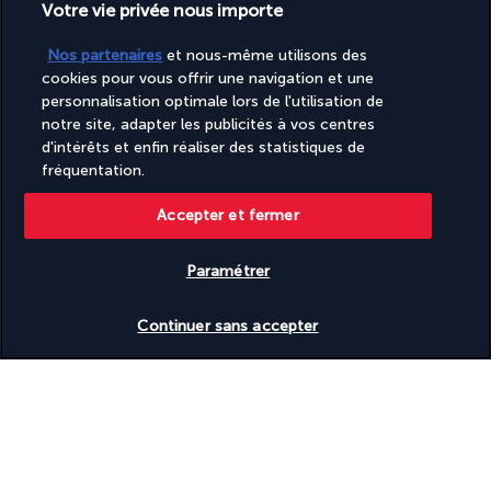
L'hôtel bénéficie de la proximité d'un grand axe routier et vous 
Votre vie privée nous importe
permet ainsi de rejoindre facilement les lieux incontournables 
de la ville, pour ne citer que la basilique Sainte-Sophie et le 
Nos partenaires
et nous-même utilisons des
palais de Topkapı. À votre retour, prenez le temps de vous 
cookies pour vous offrir une navigation et une
détendre en plongeant dans la piscine ou en profitant du sauna 
personnalisation optimale lors de l'utilisation de
notre site, adapter les publicités à vos centres
et du hammam que vous trouverez au spa. Les amateurs de 
d'intérêts et enfin réaliser des statistiques de
shopping seront ravis d'emprunter la passerelle qui enjambe 
fréquentation.
l'autoroute pour rejoindre le centre commercial juste en face.
Accepter et fermer
Plus de détails
Paramétrer
Découvrir la destination
Vérifier les disponibilités
Continuer sans accepter
Informations utiles
Turkish Airlines Holidays