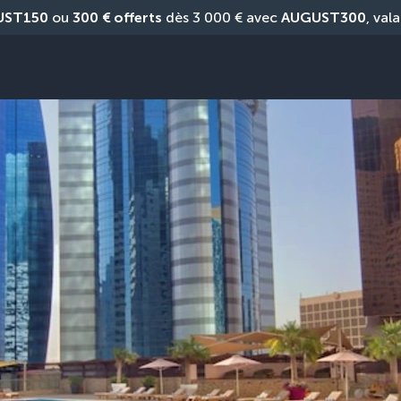
UST150
 ou 
300 € offerts
 dès 3 000 € avec 
AUGUST300
, vala