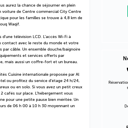
s aurez la chance de séjourner en plein 
 voiture de Centre commercial City Centre 
ique pour les familles se trouve à 4,8 km de 
Souq Waqif.
d'une télévision LCD. L'accès Wi-Fi à 
n contact avec le reste du monde et votre 
s par câble. Un ensemble douche/baignoire 
équipements et services offerts par 
No
 mais aussi un coffre-fort et un bureau.
és Cuisine internationale proposée par Al 
tel ou profitez du service d'étage 24 h/24, 
Réservation
eux ou en solo. Si vous avez un petit creux 
 2 cafés sur place. L'hébergement vous 
cine pour une petite pause bien méritée. Un 
 jours de 06 h 00 à 10 h 30 moyennant un 
D