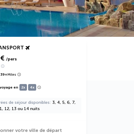
RANSPORT
 €
/pers
739
+
Miles
 voyage en
2x
4x
rées de séjour disponibles
3, 4, 5, 6, 7,
11, 12, 13 ou 14 nuits
ionner votre ville de départ