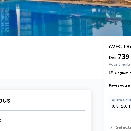
AVEC T
739
Dès
Pour 3 nuits
Gagnez
Payez votre
vous
Autres du
8, 9, 10, 
d
Sélect