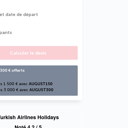
et date de départ
ipants
Calculer le devis
300 € offerts
s 1 500 € avec 
AUGUST150
s 3 000 € avec 
AUGUST300
urkish Airlines Holidays
Noté
4,2
/ 5