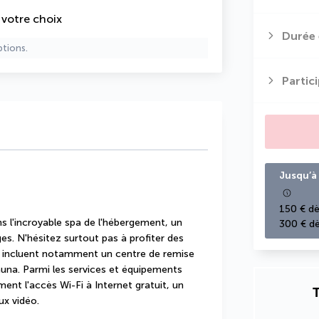
e votre choix
Durée 
ptions.
Partic
Jusqu’à 
150 € dè
l'incroyable spa de l'hébergement, un 
300 € dè
s. N'hésitez surtout pas à profiter des 
i incluent notamment un centre de remise 
auna. Parmi les services et équipements 
ent l'accès Wi-Fi à Internet gratuit, un 
T
ux vidéo.