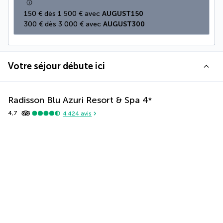
150 € dès 1 500 € avec 
AUGUST150
300 € dès 3 000 € avec 
AUGUST300
Votre séjour débute ici
Radisson Blu Azuri Resort & Spa
4
*
4,7
4 424
avis