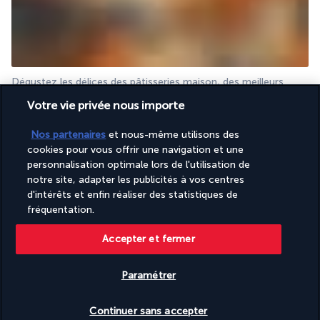
Dégustez les délices des pâtisseries maison, des meilleurs 
cafés, des gâteaux appétissants, des petits-déjeuners 
Votre vie privée nous importe
gastronomiques et une variété de déjeuners légers. En soirée, 
Café Gioia vous dévoile toute une autre expérience culinaire et 
Nos partenaires
et nous-même utilisons des
vous invite à découvrir l’authentique cuisine italienne.
cookies pour vous offrir une navigation et une
À noter :
 Le 
Café Gioia 
est un restaurant à la carte, des 
personnalisation optimale lors de l'utilisation de
suppléments peuvent s'appliquer, voir conditions sur place.
notre site, adapter les publicités à vos centres
d'intérêts et enfin réaliser des statistiques de
Plus de détails
fréquentation.
Accepter et fermer
Activités & Lifestyle
Paramétrer
Vérifier les disponibilités
Vivez des expériences uniques au Radisson Blu Azuri Resort & 
Continuer sans accepter
Spa, qui vous conduiront d’une activité sportive à l’autre, à 