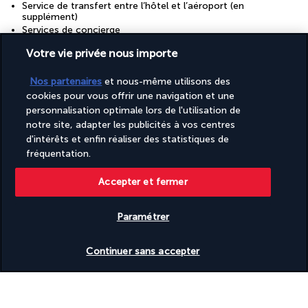
Service de transfert entre l’hôtel et l’aéroport (en
supplément)
Services de concierge
Système de recyclage des eaux usées
Votre vie privée nous importe
Toilettes à faible consommation d’eau uniquement
Traitement humain des animaux
Nos partenaires
et nous-même utilisons des
Télévision dans les espaces communs
cookies pour vous offrir une navigation et une
personnalisation optimale lors de l'utilisation de
Découvrir la destination
notre site, adapter les publicités à vos centres
d'intérêts et enfin réaliser des statistiques de
fréquentation.
Informations utiles
Accepter et fermer
Paramétrer
Vérifier les disponibilités
Turkish Airlines Holidays
Continuer sans accepter
Noté
4,2
/ 5